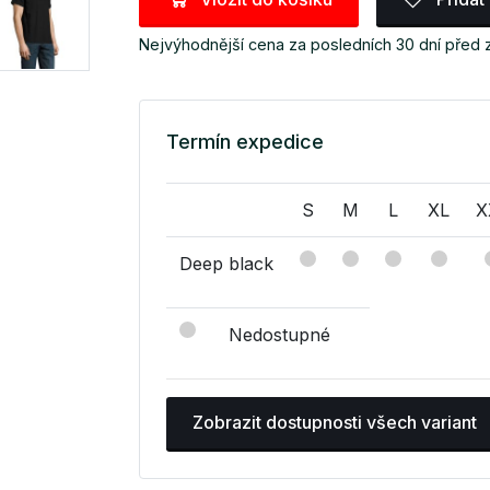
Nejvýhodnější cena za posledních 30 dní před
Termín expedice
S
M
L
XL
X
Deep black
Nedostupné
Zobrazit dostupnosti všech variant