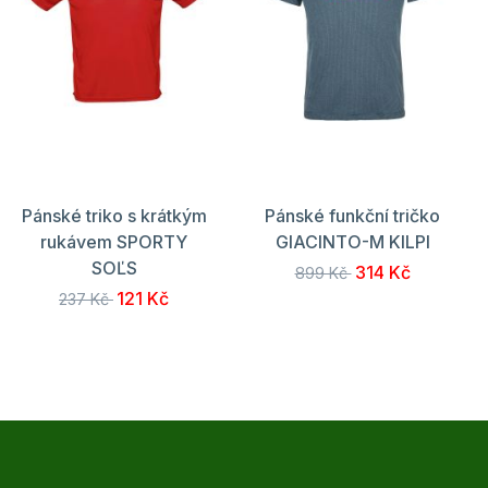
Pánské triko s krátkým
Pánské funkční tričko
rukávem SPORTY
GIACINTO-M KILPI
SOĽS
314 Kč
899 Kč
121 Kč
237 Kč