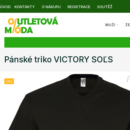
ÚVOD
KONTAKTY
O NÁKUPU
REGISTRACE
SOUTĚŽ
MUŽI
Ž
Pánské triko VICTORY SOĽS
SALE