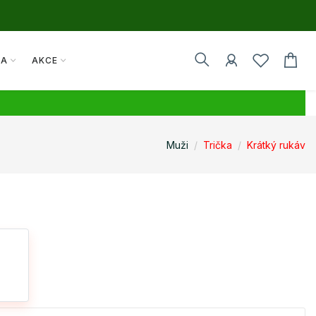
TA
AKCE
Muži
Trička
Krátký rukáv