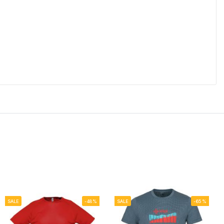
SALE
-48%
SALE
-65%