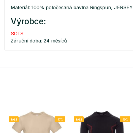
Materiál: 100% poločesaná bavlna Ringspun, JERSEY
Výrobce:
SOĽS
Záruční doba: 24 měsíců
SALE
-47%
SALE
-49%