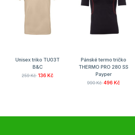
Unisex triko TU03T
Pánské termo tričko
B&C
THERMO PRO 280 SS
Payper
136 Kč
259 Kč
496 Kč
990 Kč