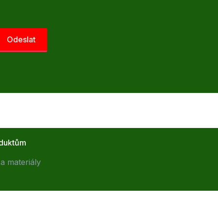
oduktům
a materiály