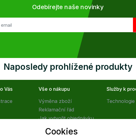
Odebírejte naše novinky
Naposledy prohlížené produkty
ro Vás
Vše o nákupu
Služby k pr
strace
Výměna zboží
Technologie 
Reklamační řád
Jak vytvořit objednávku
Obchodní podmínky
Cookies
Doprava