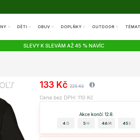
ENY
DĚTI
OBUV
DOPLŇKY
OUTDOOR
TÉMA
SLEVY K SLEVÁM AŽ 45 % NAVÍC
133 Kč
225 Kč
Cena bez DPH: 110 Kč
Akce končí: 12.8.
4
5
46
44
D
H
M
S