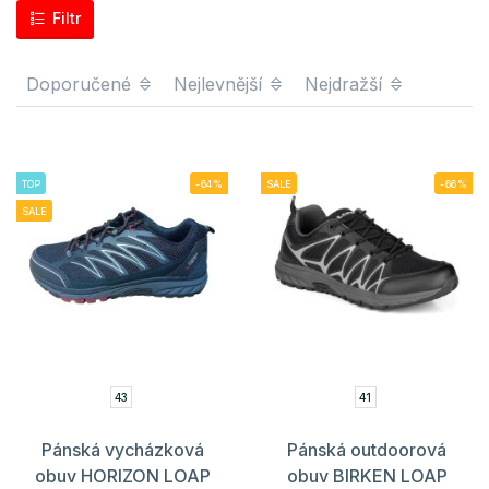
Filtr
Doporučené
Nejlevnější
Nejdražší
TOP
-64%
SALE
-66%
SALE
43
41
Pánská vycházková
Pánská outdoorová
obuv HORIZON LOAP
obuv BIRKEN LOAP