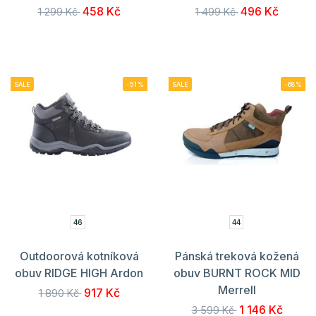
458 Kč
496 Kč
1 299 Kč
1 499 Kč
SALE
-51%
SALE
-68%
46
44
Outdoorová kotníková
Pánská treková kožená
obuv RIDGE HIGH Ardon
obuv BURNT ROCK MID
Merrell
917 Kč
1 890 Kč
1 146 Kč
3 599 Kč