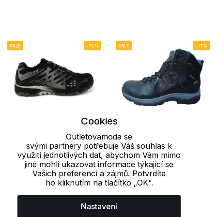
SALE
-72%
SALE
-71%
Cookies
Outletovamoda se
39_EU
42_EU
45
svými partnery potřebuje Váš souhlas k
využití jednotlivých dat, abychom Vám mimo
Pánská outdoorová
Pánská outdoorová
jiné mohli ukazovat informace týkající se
Vašich preferencí a zájmů. Potvrdíte
obuv Razor Dare 2B
obuv EMOND-BLACK
ho kliknutím na tlačítko „OK“.
Elbrus
687 Kč
2 499 Kč
687 Kč
2 398 Kč
Nastavení