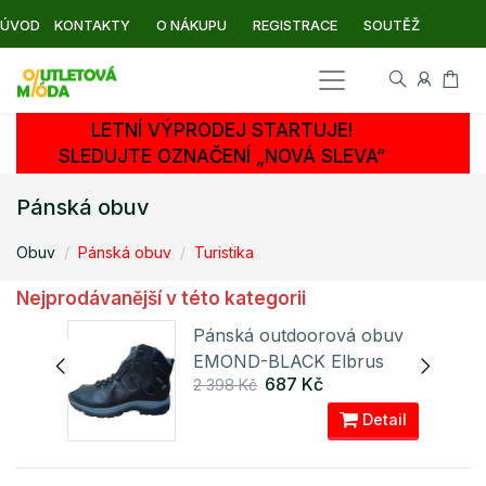
ÚVOD
KONTAKTY
O NÁKUPU
REGISTRACE
SOUTĚŽ
LETNÍ VÝPRODEJ STARTUJE!
SLEDUJTE OZNAČENÍ „NOVÁ SLEVA“
Pánská obuv
Obuv
Pánská obuv
Turistika
Nejprodávanější v této kategorii
buv
Pánská outdoorová obuv
EMOND-BLACK Elbrus
687 Kč
2 398 Kč
ail
Detail