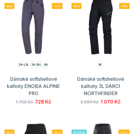
SALE
-59%
SALE
-49%
34-LN
34-SH
44
M
Dámské softshellové
Dámské softshellové
kalhoty ENOBA ALPINE
kalhoty 3L DARCI
PRO
NORTHFINDER
728 Kč
1 070 Kč
1 799 Kč
2 099 Kč
SALE
-64%
NOVINKA
-52%