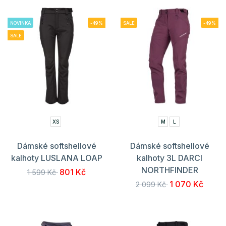
NOVINKA
-49%
SALE
-49%
SALE
XS
M
L
Dámské softshellové
Dámské softshellové
kalhoty LUSLANA LOAP
kalhoty 3L DARCI
NORTHFINDER
801 Kč
1 599 Kč
1 070 Kč
2 099 Kč