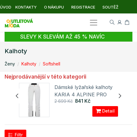
ÚVOD
KONTAKTY
O NÁKUPU
REGISTRACE
SOUTĚŽ
SLEVY K SLEVÁM AŽ 45 % NAVÍC
Kalhoty
Ženy
Kalhoty
Softshell
Nejprodávanější v této kategorii
Dámské lyžařské kalhoty
KARIA 4 ALPINE PRO
841 Kč
2 699 Kč
ail
Detail
Filtr