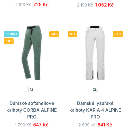
725 Kč
1 052 Kč
2 190 Kč
2 199 Kč
NOVINKA
-64%
SALE
-68%
SALE
42
XL
Dámské softshellové
Dámské lyžařské
kalhoty CORBA ALPINE
kalhoty KARIA 4 ALPINE
PRO
PRO
647 Kč
841 Kč
1 799 Kč
2 699 Kč