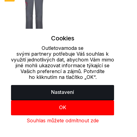
Cookies
Outletovamoda se
XL
svými partnery potřebuje Váš souhlas k
využití jednotlivých dat, abychom Vám mimo
Dámské softshellové
jiné mohli ukazovat informace týkající se
Vašich preferencí a zájmů. Potvrdíte
kalhoty UMMA LOAP
ho kliknutím na tlačítko „OK“.
458 Kč
1 249 Kč
Nastavení
OK
Naposledy prohlížené produkty
Souhlas můžete odmítnout zde