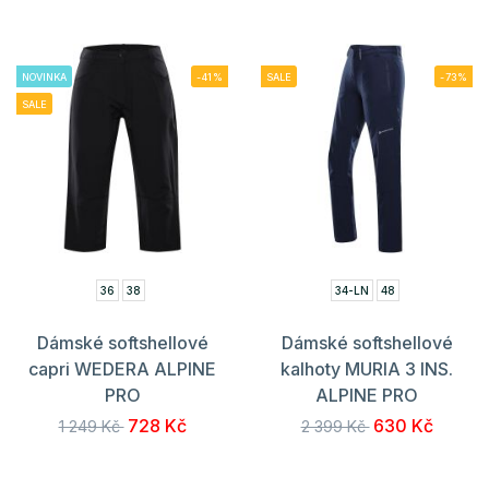
NOVINKA
-41%
SALE
-73%
SALE
36
38
34-LN
48
Dámské softshellové
Dámské softshellové
capri WEDERA ALPINE
kalhoty MURIA 3 INS.
PRO
ALPINE PRO
728 Kč
630 Kč
1 249 Kč
2 399 Kč