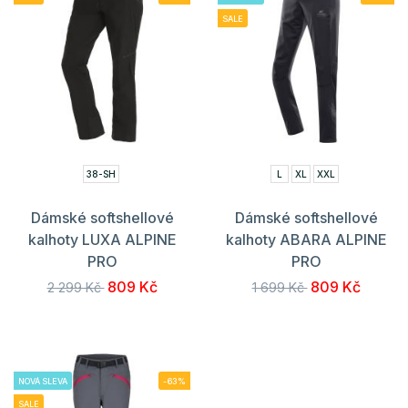
SALE
38-SH
L
XL
XXL
Dámské softshellové
Dámské softshellové
kalhoty LUXA ALPINE
kalhoty ABARA ALPINE
PRO
PRO
809 Kč
809 Kč
2 299 Kč
1 699 Kč
NOVÁ SLEVA
-63%
SALE