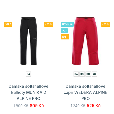
SALE
-57%
NOVINKA
-57%
TOP
SALE
34
34
36
38
40
Dámské softshellové
Dámské softshellové
kalhoty MUNIKA 2
capri WEDERA ALPINE
ALPINE PRO
PRO
809 Kč
525 Kč
1 899 Kč
1 249 Kč