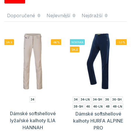
Doporučené
Nejlevnější
Nejdražší
SALE
-66%
NOVINKA
-52%
SALE
34
34
34-LN
34-SH
36
36-SH
38-SH
46
46-LN
48
48-LN
Dámské softshellové
Dámské softshellové
48-SH
lyžařské kalhoty ILIA
kalhoty HURFA ALPINE
HANNAH
PRO