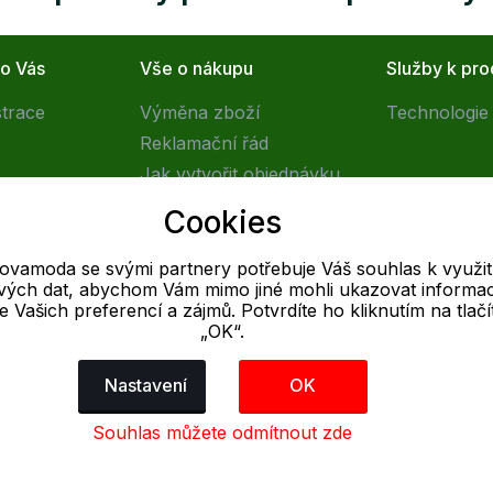
ro Vás
Vše o nákupu
Služby k pr
strace
Výměna zboží
Technologie 
Reklamační řád
Jak vytvořit objednávku
Obchodní podmínky
Cookies
Doprava
tovamoda se svými partnery potřebuje Váš souhlas k využit
livých dat, abychom Vám mimo jiné mohli ukazovat informa
E-mail
 se Vašich preferencí a zájmů. Potvrdíte ho kliknutím na tlačí
„OK“.
Online
info@outletovamoda.cz
Nastavení
OK
Souhlas můžete odmítnout zde
dajů