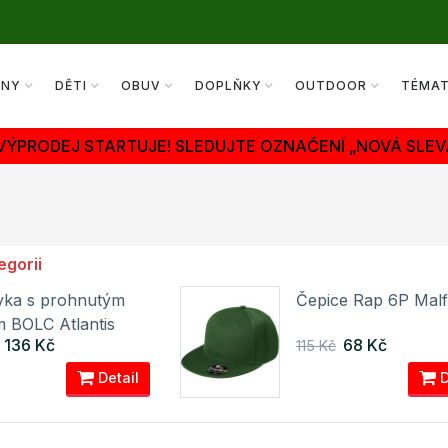
ENY
DĚTI
OBUV
DOPLŇKY
OUTDOOR
TÉMA
 VÝPRODEJ STARTUJE! SLEDUJTE OZNAČENÍ „NOVÁ SLEV
egorii
ovka s prohnutým
Čepice Rap 6P Malfi
m BOLC Atlantis
136 Kč
68 Kč
115 Kč
Detail
D