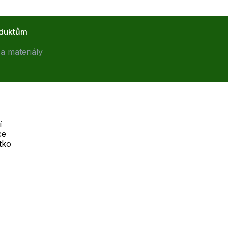
oduktům
a materiály
í
ce
Telefon :
tko
Online
+420 530 334 926