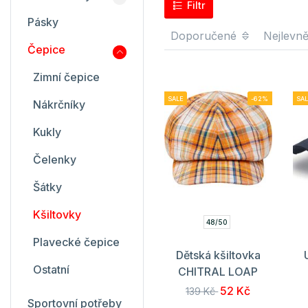
Filtr
Pásky
Doporučené
Nejlevně
Čepice
Zimní čepice
SALE
-62%
SAL
Nákrčníky
Kukly
Čelenky
Šátky
Kšiltovky
48/50
Plavecké čepice
Dětská kšiltovka
Ostatní
CHITRAL LOAP
52 Kč
139 Kč
Sportovní potřeby