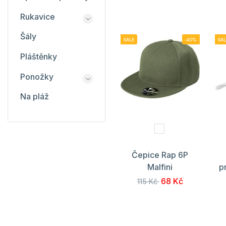
Rukavice
Šály
SALE
-40%
SAL
Pláštěnky
Ponožky
Na pláž
Čepice Rap 6P
Malfini
p
68 Kč
115 Kč