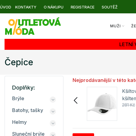
ÚVOD
KONTAKTY
O NÁKUPU
REGISTRACE
SOUTĚŽ
MUŽI
Ž
LETNÍ
Čepice
Nejprodávanější v této kat
Doplňky:
Čepice Rap 6P Malfini
Kšilt
kšilte
Brýle
68 Kč
115 Kč
281 Kč
Batohy, tašky
Detail
Helmy
Sluneční brýle