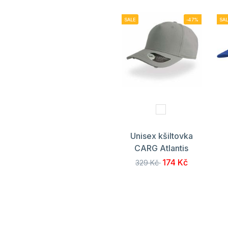
SALE
-47%
SAL
Unisex kšiltovka
CARG Atlantis
174 Kč
329 Kč