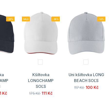
-36%
SALE
-36%
-14%
vka
Kšiltovka
Uni kšiltovka LONG
AMP
LONGCHAMP
BEACH SOĽS
S
SOĽS
100 Kč
117 Kč
1 Kč
111 Kč
175 Kč