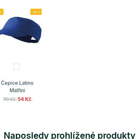
E
-54%
Čepice Latino
Malfini
54 Kč
119 Kč
Naposledy prohlížené produkty