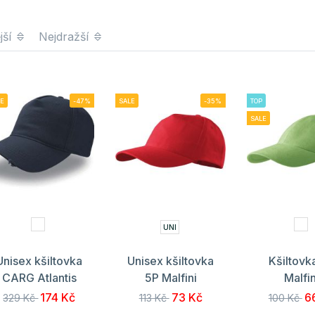
jší
Nejdražší
E
-47%
SALE
-35%
TOP
SALE
UNI
Unisex kšiltovka
Unisex kšiltovka
Kšiltovk
CARG Atlantis
5P Malfini
Malfin
174 Kč
73 Kč
6
329 Kč
113 Kč
100 Kč