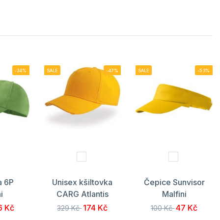
-34%
SALE
-47%
SALE
-53%
a 6P
Unisex kšiltovka
Čepice Sunvisor
i
CARG Atlantis
Malfini
6 Kč
174 Kč
47 Kč
329 Kč
100 Kč