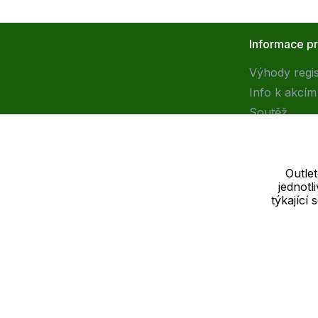
Informace p
Výhody regi
Info k akcím
Soutěž
Outle
jednot
Dodavatel
týkající
SOLEDO, s.r.o. IČ: 29298679
Nové sady 988/2, 60200 Brno
Cookie - podrobné nastavení
|
Další informace
|
Ochrana osobních ú