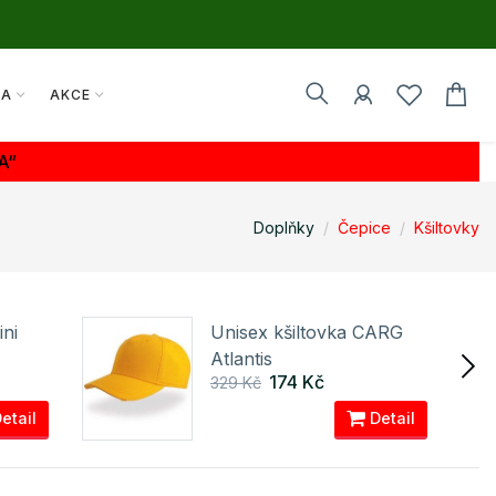
TA
AKCE
A“
Doplňky
Čepice
Kšiltovky
ni
Unisex kšiltovka CARG
Atlantis
174 Kč
329 Kč
etail
Detail