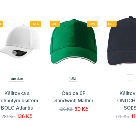
E
-51%
SALE
-36%
SALE
one size
UNI
Kšiltovka s
Čepice 6P
Kšilto
rohnutým kšiltem
Sandwich Malfini
LONGCH
BOLC Atlantis
SOĽ
80 Kč
126 Kč
136 Kč
11
281 Kč
175 Kč