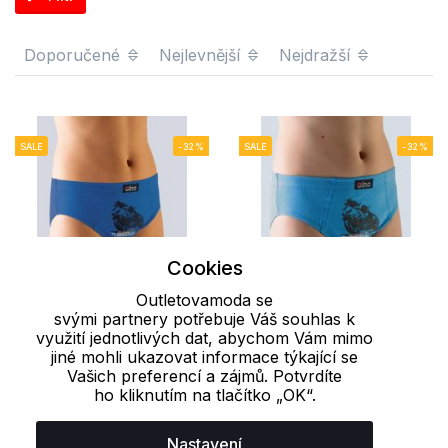
Doporučené
Nejlevnější
Nejdražší
SALE
-32%
SALE
-32%
Cookies
Outletovamoda se
svými partnery potřebuje Váš souhlas k
využití jednotlivých dat, abychom Vám mimo
128
jiné mohli ukazovat informace týkající se
Vašich preferencí a zájmů. Potvrdíte
Chlapecké slipy
Chlapecké slipy
ho kliknutím na tlačítko „OK“.
21000P GINA
21000P GINA
81 Kč
81 Kč
120 Kč
120 Kč
Nastavení