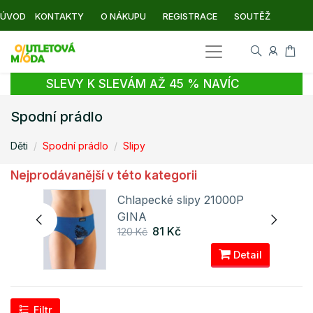
ÚVOD
KONTAKTY
O NÁKUPU
REGISTRACE
SOUTĚŽ
SLEVY K SLEVÁM AŽ 45 % NAVÍC
Spodní prádlo
Děti
Spodní prádlo
Slipy
Nejprodávanější v této kategorii
Chlapecké slipy 21000P
GINA
81 Kč
120 Kč
ail
Detail
Filtr