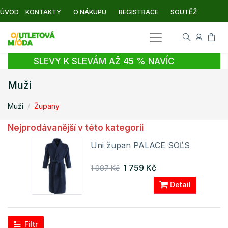
ÚVOD
KONTAKTY
O NÁKUPU
REGISTRACE
SOUTĚŽ
SLEVY K SLEVÁM AŽ 45 % NAVÍC
Muži
Muži
Župany
Nejprodávanější v této kategorii
OĽS
Uni župan PALACE SOĽS
1 759 Kč
1 987 Kč
ail
Detail
Filtr