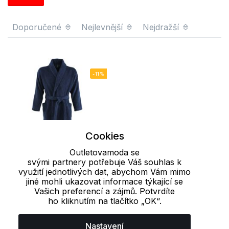
Doporučené
Nejlevnější
Nejdražší
-11%
Cookies
Outletovamoda se
svými partnery potřebuje Váš souhlas k
využití jednotlivých dat, abychom Vám mimo
jiné mohli ukazovat informace týkající se
Vašich preferencí a zájmů. Potvrdíte
Uni župan PALACE
ho kliknutím na tlačítko „OK“.
SOĽS
1 759 Kč
1 987 Kč
Nastavení