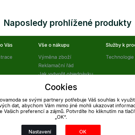
Naposledy prohlížené produkty
ro Vás
Vše o nákupu
Služby k pr
strace
Výměna zboží
Technologie 
Reklamační řád
Jak vytvořit objednávku
Obchodní podmínky
Cookies
Doprava
tovamoda se svými partnery potřebuje Váš souhlas k využit
livých dat, abychom Vám mimo jiné mohli ukazovat informa
E-mail
 se Vašich preferencí a zájmů. Potvrdíte ho kliknutím na tlačí
„OK“.
Online
info@outletovamoda.cz
Nastavení
OK