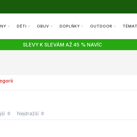
ENY
DĚTI
OBUV
DOPLŇKY
OUTDOOR
TÉMA
SLEVY K SLEVÁM AŽ 45 % NAVÍC
egorii
jší
Nejdražší