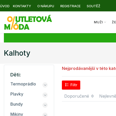
ÚVOD
KONTAKTY
O NÁKUPU
REGISTRACE
SOUTĚŽ
MUŽI
Ž
Kalhoty
Nejprodávanější v této kat
Děti:
Termoprádlo
Filtr
Plavky
Doporučené
Nejlevně
Bundy
Mikiny