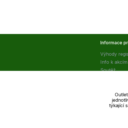
Informace p
Výhody regi
Info k akcím
Soutěž
Outle
jednot
Dodavatel
týkající
SOLEDO, s.r.o. IČ: 29298679
Nové sady 988/2, 60200 Brno