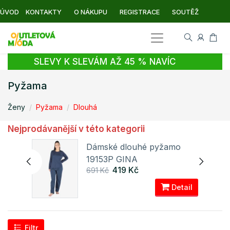
ÚVOD
KONTAKTY
O NÁKUPU
REGISTRACE
SOUTĚŽ
SLEVY K SLEVÁM AŽ 45 % NAVÍC
Pyžama
Ženy
Pyžama
Dlouhá
Nejprodávanější v této kategorii
Dámské dlouhé pyžamo
19153P GINA
419 Kč
691 Kč
ail
Detail
Filtr