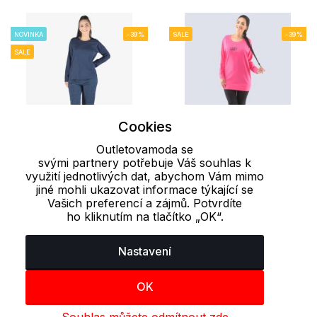
NOVINKA
-39%
SALE
-39%
SALE
Cookies
Outletovamoda se
svými partnery potřebuje Váš souhlas k
M
S
L
využití jednotlivých dat, abychom Vám mimo
jiné mohli ukazovat informace týkající se
Vašich preferencí a zájmů. Potvrdíte
Dámské dlouhé pyžamo
Pyžamo dlouhé dámské
ho kliknutím na tlačítko „OK“.
19153P GINA
19127P GINA
419 Kč
411 Kč
691 Kč
680 Kč
Nastavení
OK