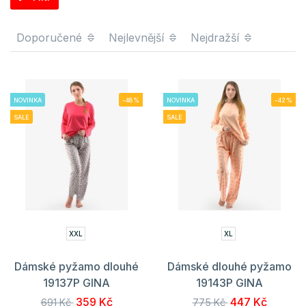
Doporučené
Nejlevnější
Nejdražší
NOVINKA
-48%
NOVINKA
-42%
SALE
SALE
XXL
XL
Dámské pyžamo dlouhé
Dámské dlouhé pyžamo
19137P GINA
19143P GINA
359 Kč
447 Kč
691 Kč
775 Kč