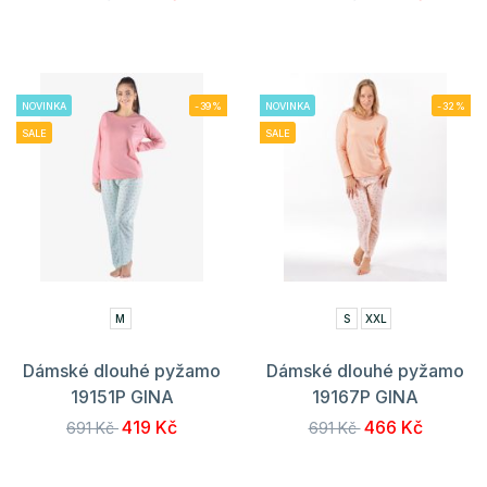
NOVINKA
-39%
NOVINKA
-32%
SALE
SALE
M
S
XXL
Dámské dlouhé pyžamo
Dámské dlouhé pyžamo
19151P GINA
19167P GINA
419 Kč
466 Kč
691 Kč
691 Kč