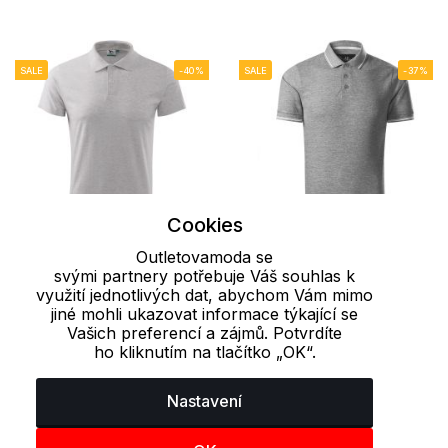
SALE
-40%
SALE
-37%
Cookies
Outletovamoda se
svými partnery potřebuje Váš souhlas k
využití jednotlivých dat, abychom Vám mimo
Pánská polokošile
Pánská polokošile
jiné mohli ukazovat informace týkající se
Vašich preferencí a zájmů. Potvrdíte
Single J. 180 Malfini
Perfection plain Malfini
ho kliknutím na tlačítko „OK“.
premium
179 Kč
299 Kč
467 Kč
745 Kč
Nastavení