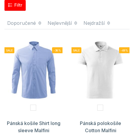
Filtr
Doporučené
Nejlevnější
Nejdražší
SALE
-38%
SALE
-49%
Pánská košile Shirt long
Pánská polokošile
sleeve Malfini
Cotton Malfini