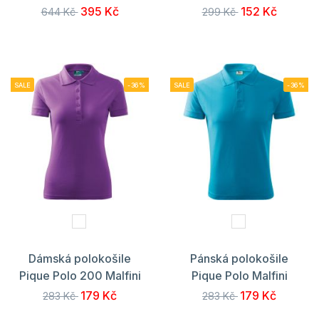
395 Kč
152 Kč
644 Kč
299 Kč
SALE
-36%
SALE
-36%
Dámská polokošile
Pánská polokošile
Pique Polo 200 Malfini
Pique Polo Malfini
179 Kč
179 Kč
283 Kč
283 Kč