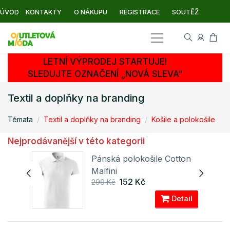
ÚVOD
KONTAKTY
O NÁKUPU
REGISTRACE
SOUTĚŽ
LETNÍ VÝPRODEJ STARTUJE!
SLEDUJTE OZNAČENÍ „NOVÁ SLEVA“
Textil a doplňky na branding
Témata
Textil a doplňky na branding
Košile a polokošile
Nejprodávanější v této kategorii
ue
Pánská polokošile Cotton
Malfini
152 Kč
299 Kč
ail
Detail