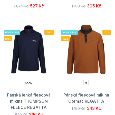
527 Kč
305 Kč
1 074 Kč
1 190 Kč
NOVÁ SLEVA
-59%
NOVÁ SLEVA
-71%
SALE
SALE
XXXL
M
Pánská lehká fleecová
Pánská fleecová mikina
mikina THOMPSON
Cormac REGATTA
FLEECE REGATTA
343 Kč
1 190 Kč
266 Kč
649 Kč