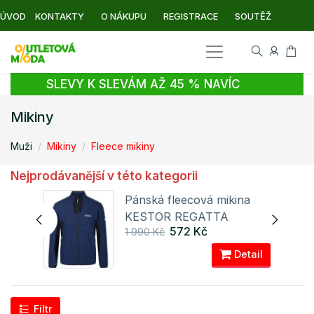
ÚVOD
KONTAKTY
O NÁKUPU
REGISTRACE
SOUTĚŽ
SLEVY K SLEVÁM AŽ 45 % NAVÍC
Mikiny
Muži
Mikiny
Fleece mikiny
Nejprodávanější v této kategorii
a
Pánská fleecová mikina
KESTOR REGATTA
572 Kč
1 990 Kč
ail
Detail
Filtr