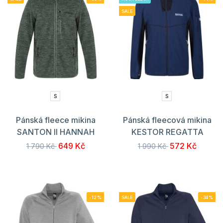
SALE
S
S
Pánská fleece mikina
Pánská fleecová mikina
SANTON II HANNAH
KESTOR REGATTA
649 Kč
572 Kč
1 790 Kč
1 990 Kč
-12%
SALE
-34%