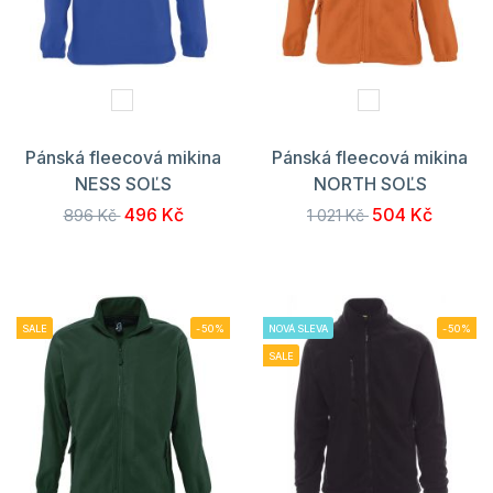
Pánská fleecová mikina
Pánská fleecová mikina
NESS SOĽS
NORTH SOĽS
496 Kč
504 Kč
896 Kč
1 021 Kč
SALE
-50%
NOVÁ SLEVA
-50%
SALE