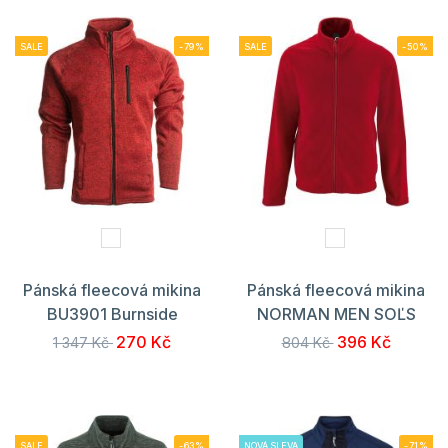
SALE
-79%
SALE
-50%
Pánská fleecová mikina
Pánská fleecová mikina
BU3901 Burnside
NORMAN MEN SOĽS
270 Kč
396 Kč
1 347 Kč
804 Kč
SALE
-63%
NOVÁ SLEVA
-71%