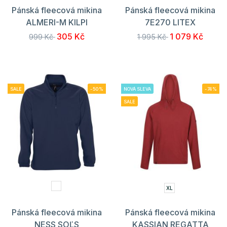
Pánská fleecová mikina
Pánská fleecová mikina
ALMERI-M KILPI
7E270 LITEX
305 Kč
1 079 Kč
999 Kč
1 995 Kč
SALE
-50%
NOVÁ SLEVA
-74%
SALE
XL
Pánská fleecová mikina
Pánská fleecová mikina
NESS SOĽS
KASSIAN REGATTA