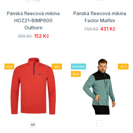
Pánská fleecová mikina
Pánská fleecová mikina
HOZ21-BIMP600
Factor Malfini
Outhorn
431 Kč
759 Kč
152 Kč
399 Kč
SALE
-69%
NOVINKA
-45%
SALE
XS