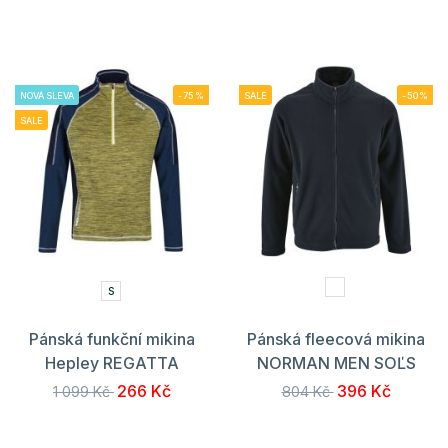
NOVÁ SLEVA
-75%
SALE
-50%
SALE
S
Pánská funkční mikina
Pánská fleecová mikina
Hepley REGATTA
NORMAN MEN SOĽS
266 Kč
396 Kč
1 099 Kč
804 Kč