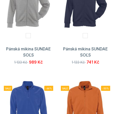
Pánská mikina SUNDAE
Pánská mikina SUNDAE
SOĽS
SOĽS
989 Kč
741 Kč
1 133 Kč
1 133 Kč
SALE
-44%
SALE
-50%