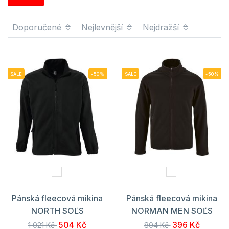
Doporučené
Nejlevnější
Nejdražší
SALE
-50%
SALE
-50%
Pánská fleecová mikina
Pánská fleecová mikina
NORTH SOĽS
NORMAN MEN SOĽS
504 Kč
396 Kč
1 021 Kč
804 Kč