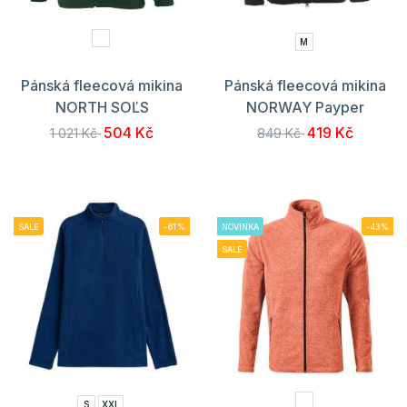
M
Pánská fleecová mikina
Pánská fleecová mikina
NORTH SOĽS
NORWAY Payper
504 Kč
419 Kč
1 021 Kč
849 Kč
SALE
-61%
NOVINKA
-43%
SALE
S
XXL