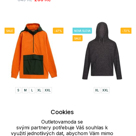
SALE
-47%
NOVÁ SLEVA
-72%
SALE
S
M
L
XL
XXL
XL
XXL
Pánská fleecová mikina
Pánská fleecová mikina
Cookies
HOZ21-PLM601 Outhorn
KASSIAN REGATTA
419 Kč
323 Kč
799 Kč
1 190 Kč
Outletovamoda se
svými partnery potřebuje Váš souhlas k
využití jednotlivých dat, abychom Vám mimo