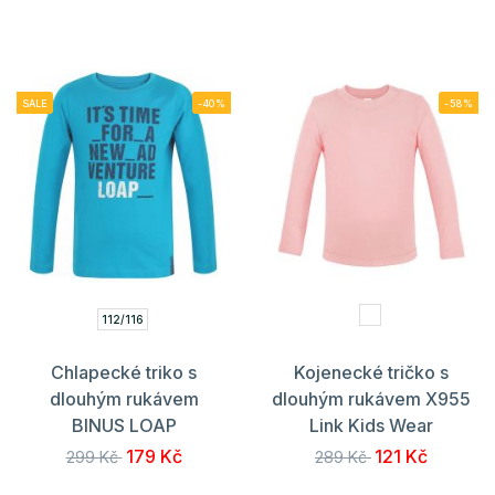
SALE
-40%
-58%
112/116
Chlapecké triko s
Kojenecké tričko s
dlouhým rukávem
dlouhým rukávem X955
BINUS LOAP
Link Kids Wear
179 Kč
121 Kč
299 Kč
289 Kč