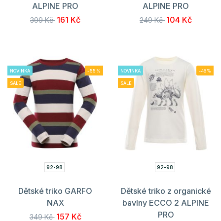
ALPINE PRO
ALPINE PRO
161 Kč
104 Kč
399 Kč
249 Kč
NOVINKA
-55%
NOVINKA
-48%
SALE
SALE
92-98
92-98
Dětské triko GARFO
Dětské triko z organické
NAX
bavlny ECCO 2 ALPINE
PRO
157 Kč
349 Kč