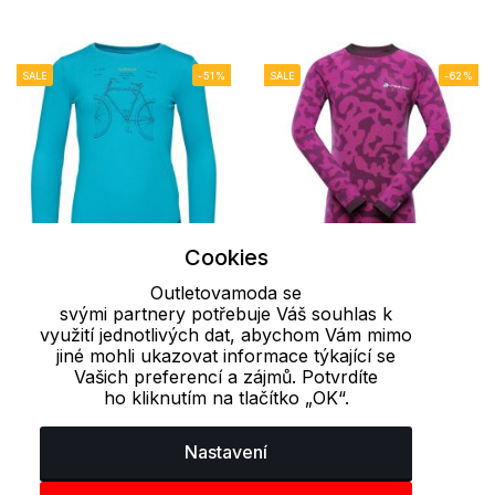
SALE
-51%
SALE
-62%
Cookies
Outletovamoda se
112/116
122/128
L
svými partnery potřebuje Váš souhlas k
využití jednotlivých dat, abychom Vám mimo
Chlapecké tričko
Dětské spodní triko
jiné mohli ukazovat informace týkající se
BUVON LOAP
dlouhý rukáv EVADO
Vašich preferencí a zájmů. Potvrdíte
ALPINE PRO
ho kliknutím na tlačítko „OK“.
121 Kč
249 Kč
298 Kč
799 Kč
Nastavení