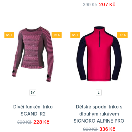
207 Kč
399 Kč
SALE
-61%
SALE
-62%
6Y
L
Dívčí funkční triko
Dětské spodní triko s
SCANDI R2
dlouhým rukávem
SIGNORO ALPINE PRO
228 Kč
599 Kč
336 Kč
899 Kč