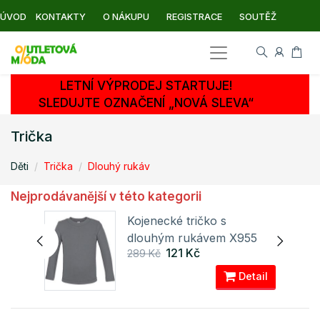
ÚVOD
KONTAKTY
O NÁKUPU
REGISTRACE
SOUTĚŽ
LETNÍ VÝPRODEJ STARTUJE!
SLEDUJTE OZNAČENÍ „NOVÁ SLEVA“
Trička
Děti
Trička
Dlouhý rukáv
Nejprodávanější v této kategorii
Kojenecké tričko s
5
dlouhým rukávem X955
121 Kč
289 Kč
Link Kids Wear
ail
Detail