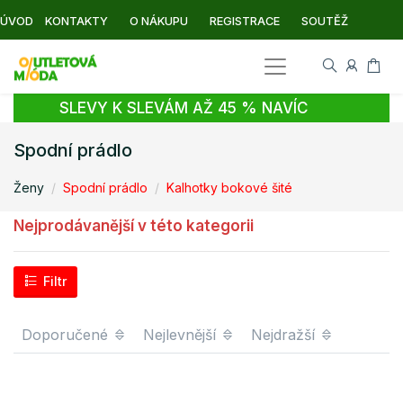
ÚVOD
KONTAKTY
O NÁKUPU
REGISTRACE
SOUTĚŽ
SLEVY K SLEVÁM AŽ 45 % NAVÍC
Spodní prádlo
Ženy
Spodní prádlo
Kalhotky bokové šité
Nejprodávanější v této kategorii
Filtr
Doporučené
Nejlevnější
Nejdražší