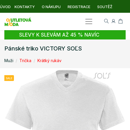
ÚVOD
KONTAKTY
O NÁKUPU
REGISTRACE
SOUTĚŽ
SLEVY K SLEVÁM AŽ 45 % NAVÍC
Pánské triko VICTORY SOĽS
Muži
Trička
Krátký rukáv
SALE