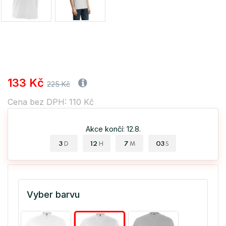
133 Kč
225 Kč
Cena bez DPH: 110 Kč
Akce končí: 12.8.
3
12
7
03
D
H
M
S
Vyber barvu