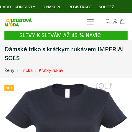
ÚVOD
KONTAKTY
O NÁKUPU
REGISTRACE
SOUTĚŽ
SLEVY K SLEVÁM AŽ 45 % NAVÍC
Dámské triko s krátkým rukávem IMPERIAL
SOĽS
Ženy
Trička
Krátký rukáv
SALE