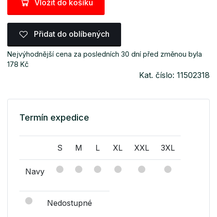
Vložit do košíku
Přidat do oblíbených
Nejvýhodnější cena za posledních 30 dní před změnou byla
178 Kč
Kat. číslo: 11502318
Termín expedice
S
M
L
XL
XXL
3XL
Navy
Nedostupné