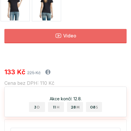
Video
133 Kč
225 Kč
Cena bez DPH: 110 Kč
Akce končí: 12.8.
3
11
28
07
D
H
M
S