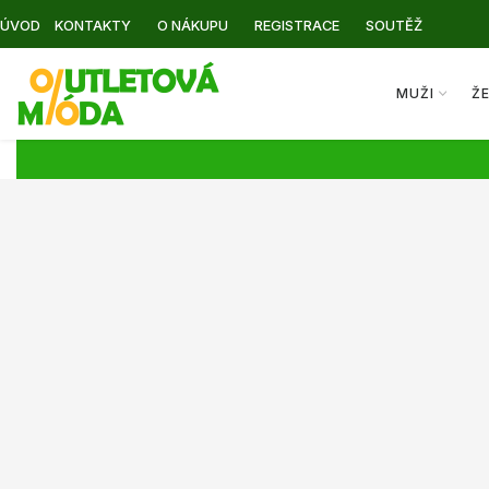
ÚVOD
KONTAKTY
O NÁKUPU
REGISTRACE
SOUTĚŽ
MUŽI
Ž