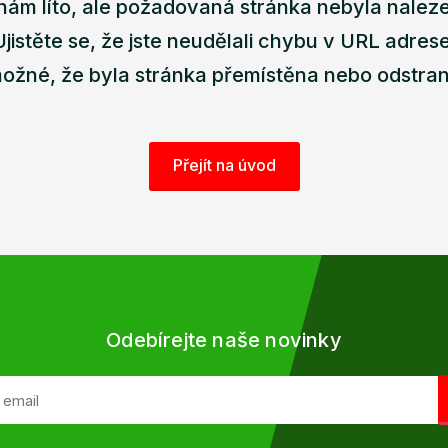
nám líto, ale požadovaná stránka nebyla nalez
Ujistěte se, že jste neudělali chybu v URL adrese
ožné, že byla stránka přemístěna nebo odstra
Přejít na úvod
Odebírejte naše novinky