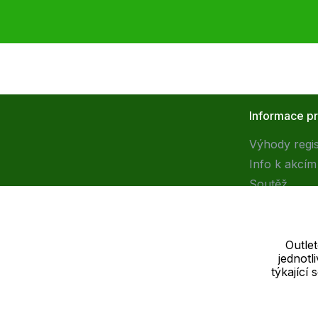
Informace p
Výhody regi
Info k akcím
Soutěž
Outle
jednot
Dodavatel
týkající
SOLEDO, s.r.o. IČ: 29298679
Nové sady 988/2, 60200 Brno