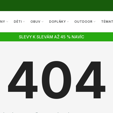
ENY
DĚTI
OBUV
DOPLŇKY
OUTDOOR
TÉMA
SLEVY K SLEVÁM AŽ 45 % NAVÍC
404