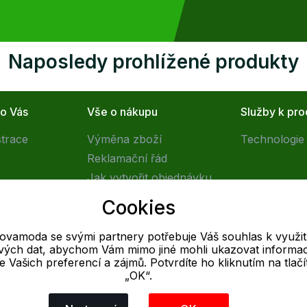
Naposledy prohlížené produkty
ro Vás
Vše o nákupu
Služby k pr
strace
Výměna zboží
Technologie 
Reklamační řád
Jak vytvořit objednávku
Obchodní podmínky
Cookies
Doprava
tovamoda se svými partnery potřebuje Váš souhlas k využit
livých dat, abychom Vám mimo jiné mohli ukazovat informa
E-mail
 se Vašich preferencí a zájmů. Potvrdíte ho kliknutím na tlačí
„OK“.
Online
info@outletovamoda.cz