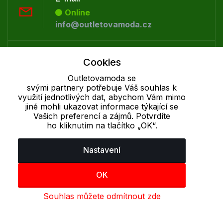
Online
info@outletovamoda.cz
Telefon :
Cookies
Offline
Outletovamoda se
+420 530 334 926
svými partnery potřebuje Váš souhlas k
využití jednotlivých dat, abychom Vám mimo
jiné mohli ukazovat informace týkající se
Cookie - podrobné nastavení
|
Další informace
|
Ochrana osobních
Vašich preferencí a zájmů. Potvrdíte
údajů
ho kliknutím na tlačítko „OK“.
Nastavení
OK
Souhlas můžete odmítnout zde