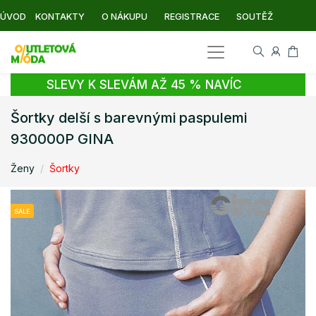
ÚVOD
KONTAKTY
O NÁKUPU
REGISTRACE
SOUTĚŽ
SLEVY K SLEVÁM AŽ 45 % NAVÍC
Šortky delší s barevnými paspulemi
930000P GINA
Ženy
Šortky
SALE