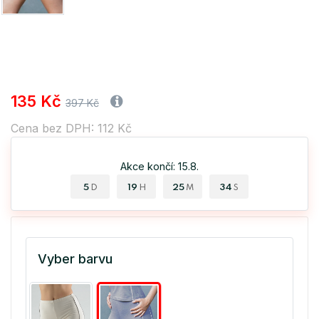
135 Kč
397 Kč
Cena bez DPH: 112 Kč
Akce končí: 15.8.
5
19
25
33
D
H
M
S
Vyber barvu