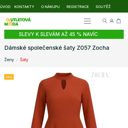
ÚVOD
KONTAKTY
O NÁKUPU
REGISTRACE
SOUTĚŽ
SLEVY K SLEVÁM AŽ 45 % NAVÍC
Dámské společenské šaty Z057 Zocha
Ženy
Šaty
SALE