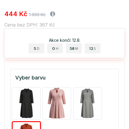
444 Kč
1 999 Kč
Cena bez DPH: 367 Kč
Akce končí: 12.8.
5
0
58
12
D
H
M
S
Vyber barvu