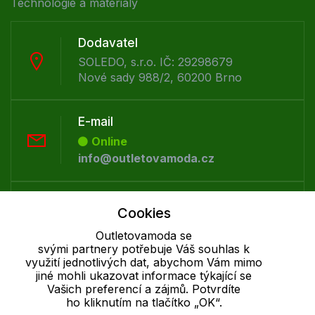
Technologie a materiály
Dodavatel
SOLEDO, s.r.o. IČ: 29298679
Nové sady 988/2, 60200 Brno
E-mail
Online
info@outletovamoda.cz
Telefon :
Cookies
Offline
Outletovamoda se
+420 530 334 926
svými partnery potřebuje Váš souhlas k
využití jednotlivých dat, abychom Vám mimo
jiné mohli ukazovat informace týkající se
Cookie - podrobné nastavení
|
Další informace
|
Ochrana osobních
Vašich preferencí a zájmů. Potvrdíte
údajů
ho kliknutím na tlačítko „OK“.