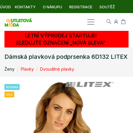
ÚVOD
KONTAKTY
O NÁKUPU
REGISTRACE
SOUTĚŽ
LETNÍ VÝPRODEJ STARTUJE!
SLEDUJTE OZNAČENÍ „NOVÁ SLEVA“
Dámská plavková podprsenka 6D132 LITEX
Ženy
Plavky
Dvoudílné plavky
NOVINKA
SALE