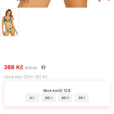
388 Kč
675 Kč
Cena bez DPH: 321 Kč
Akce končí: 12.8.
3
20
45
59
D
H
M
S