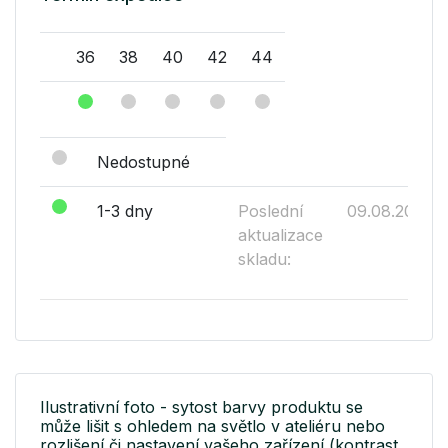
36
38
40
42
44
Nedostupné
1-3 dny
Poslední
09.08.2026
aktualizace
skladu:
Ilustrativní foto - sytost barvy produktu se
může lišit s ohledem na světlo v ateliéru nebo
rozlišení či nastavení vašeho zařízení (kontrast