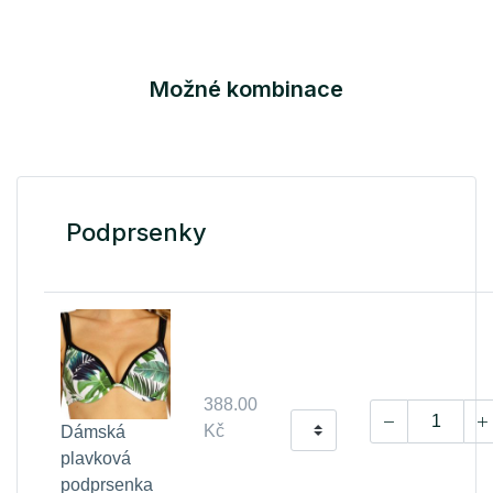
Možné kombinace
Podprsenky
388.00
Kč
Dámská
plavková
podprsenka