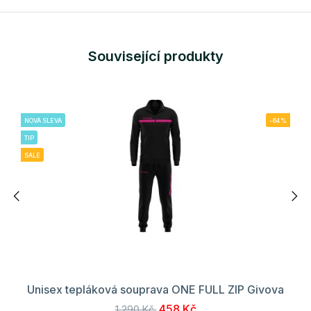
Související produkty
NOVÁ SLEVA
-64%
TIP
SALE
Unisex tepláková souprava ONE FULL ZIP Givova
458 Kč
1 290 Kč