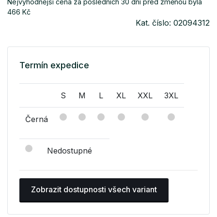
Nejvýhodnější cena za posledních 30 dní před změnou byla
466 Kč
Kat. číslo: 02094312
Termín expedice
S
M
L
XL
XXL
3XL
Černá
Nedostupné
Zobrazit dostupnosti všech variant