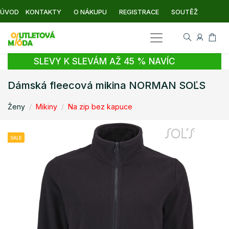
ÚVOD
KONTAKTY
O NÁKUPU
REGISTRACE
SOUTĚŽ
SLEVY K SLEVÁM AŽ 45 % NAVÍC
Dámská fleecová mikina NORMAN SOĽS
Ženy
Mikiny
Na zip bez kapuce
SALE