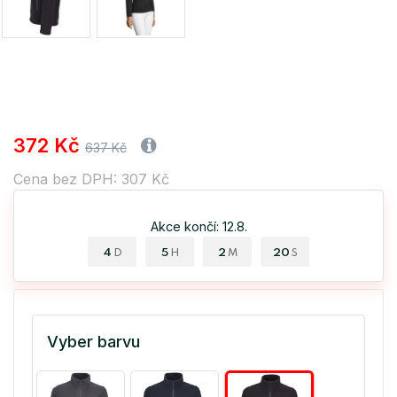
372 Kč
637 Kč
Cena bez DPH: 307 Kč
Akce končí: 12.8.
4
5
2
20
D
H
M
S
Vyber barvu