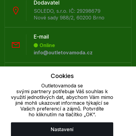
Dodavatel
SOLEDO, s.r.o. IČ: 29298679
Nové sady 988/2, 60200 Brno
E-mail
Online
info@outletovamoda.cz
Telefon :
Cookies
Offline
Outletovamoda se
+420 530 334 926
svými partnery potřebuje Váš souhlas k
využití jednotlivých dat, abychom Vám mimo
jiné mohli ukazovat informace týkající se
Cookie - podrobné nastavení
|
Další informace
|
Ochrana osobních
Vašich preferencí a zájmů. Potvrdíte
údajů
ho kliknutím na tlačítko „OK“.
Nastavení