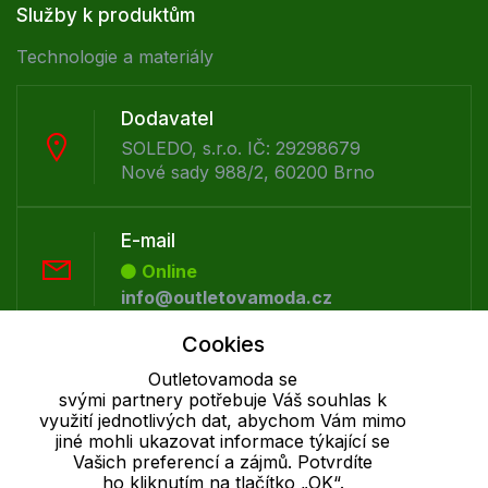
Služby k produktům
Technologie a materiály
Dodavatel
SOLEDO, s.r.o. IČ: 29298679
Nové sady 988/2, 60200 Brno
E-mail
Online
info@outletovamoda.cz
Cookies
Telefon :
Outletovamoda se
Online
svými partnery potřebuje Váš souhlas k
+420 530 334 926
využití jednotlivých dat, abychom Vám mimo
jiné mohli ukazovat informace týkající se
Vašich preferencí a zájmů. Potvrdíte
ho kliknutím na tlačítko „OK“.
Cookie - podrobné nastavení
|
Další informace
|
Ochrana osobních