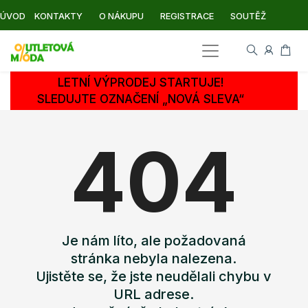
ÚVOD
KONTAKTY
O NÁKUPU
REGISTRACE
SOUTĚŽ
LETNÍ VÝPRODEJ STARTUJE!
SLEDUJTE OZNAČENÍ „NOVÁ SLEVA“
404
Je nám líto, ale požadovaná
stránka nebyla nalezena.
Ujistěte se, že jste neudělali chybu v
URL adrese.