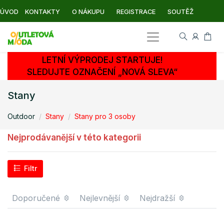
ÚVOD
KONTAKTY
O NÁKUPU
REGISTRACE
SOUTĚŽ
LETNÍ VÝPRODEJ STARTUJE!
SLEDUJTE OZNAČENÍ „NOVÁ SLEVA“
Stany
Outdoor
Stany
Stany pro 3 osoby
Nejprodávanější v této kategorii
Filtr
Doporučené
Nejlevnější
Nejdražší