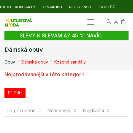
ÚVOD
KONTAKTY
O NÁKUPU
REGISTRACE
SOUTĚŽ
SLEVY K SLEVÁM AŽ 45 % NAVÍC
Dámská obuv
Obuv
Dámská obuv
Kožené sandály
Nejprodávanější v této kategorii
Filtr
Doporučené
Nejlevnější
Nejdražší