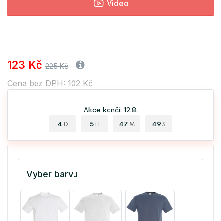
Video
123 Kč
225 Kč
Cena bez DPH: 102 Kč
Akce končí: 12.8.
4
5
47
48
D
H
M
S
Vyber barvu