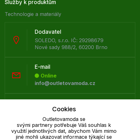
Služby k produktům
Technologie a materiály
Dodavatel
SOLEDO, s.r.o. IČ: 29298679
Nové sady 988/2, 60200 Brno
E-mail
Online
info@outletovamoda.cz
Telefon :
Cookies
Offline
+420 530 334 926
Outletovamoda se
svými partnery potřebuje Váš souhlas k
využití jednotlivých dat, abychom Vám mimo
jiné mohli ukazovat informace týkající se
Cookie - podrobné nastavení
|
Další informace
|
Ochrana osobních