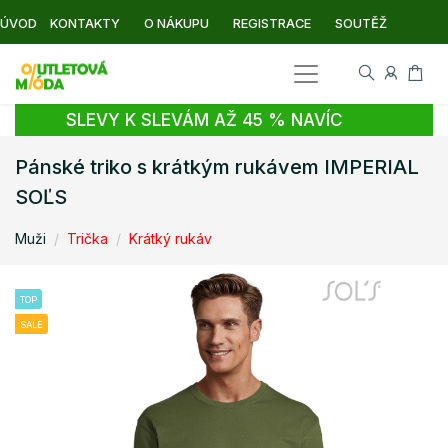
ÚVOD
KONTAKTY
O NÁKUPU
REGISTRACE
SOUTĚŽ
SLEVY K SLEVÁM AŽ 45 % NAVÍC
Pánské triko s krátkým rukávem IMPERIAL
SOĽS
Muži
Trička
Krátký rukáv
TOP
SALE