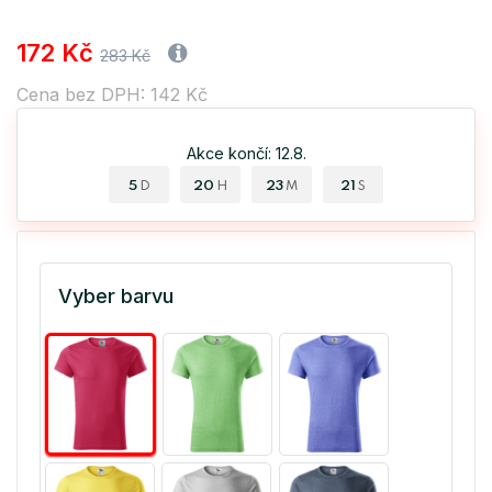
172 Kč
283 Kč
Cena bez DPH: 142 Kč
Akce končí: 12.8.
5
20
23
20
D
H
M
S
Vyber barvu