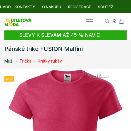
ÚVOD
KONTAKTY
O NÁKUPU
REGISTRACE
SOUTĚŽ
SLEVY K SLEVÁM AŽ 45 % NAVÍC
Pánské triko FUSION Malfini
Muži
Trička
Krátký rukáv
SALE