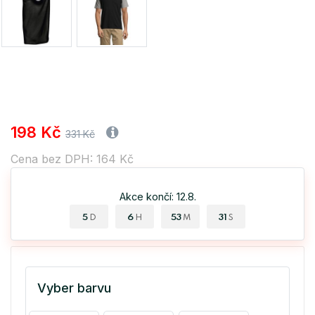
198 Kč
331 Kč
Cena bez DPH: 164 Kč
Akce končí: 12.8.
5
6
53
31
D
H
M
S
Vyber barvu