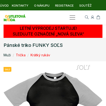
ÚVOD
KONTAKTY
O NÁKUPU
REGISTRACE
SOUTĚŽ
LETNÍ VÝPRODEJ STARTUJE!
SLEDUJTE OZNAČENÍ „NOVÁ SLEVA“
Pánské triko FUNKY SOĽS
Muži
Trička
Krátký rukáv
SALE