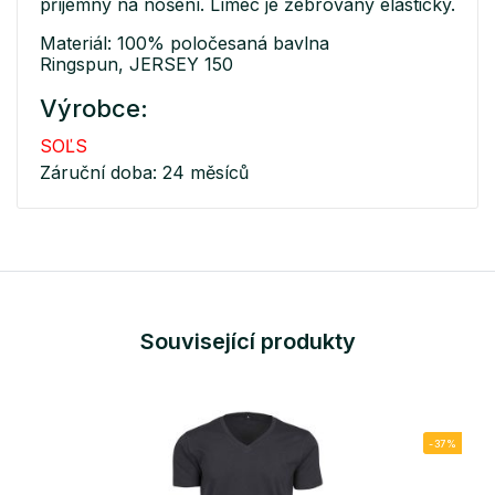
příjemný na nošení. Límec je žebrovaný elastický.
Materiál: 100% poločesaná bavlna
Ringspun, JERSEY 150
Výrobce:
SOĽS
Záruční doba: 24 měsíců
Související produkty
-37%