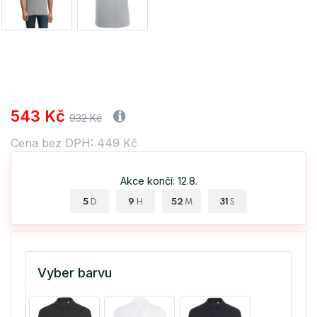
543 Kč
932 Kč
Cena bez DPH: 449 Kč
Akce končí: 12.8.
5
9
52
30
D
H
M
S
Vyber barvu