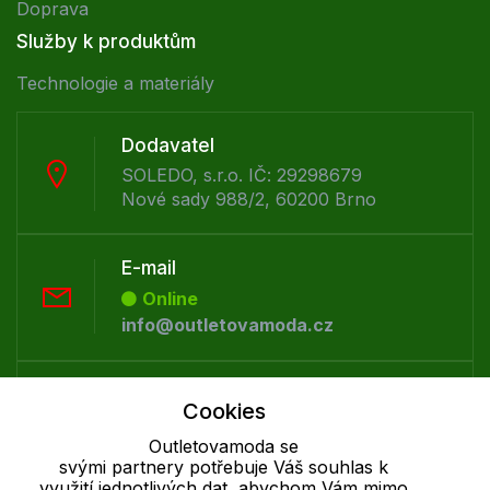
Doprava
Služby k produktům
Technologie a materiály
Dodavatel
SOLEDO, s.r.o. IČ: 29298679
Nové sady 988/2, 60200 Brno
E-mail
Online
info@outletovamoda.cz
Telefon :
Cookies
Offline
Outletovamoda se
+420 530 334 926
svými partnery potřebuje Váš souhlas k
využití jednotlivých dat, abychom Vám mimo