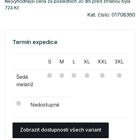
Nejvýhodnější cena za posledních 30 dní před změnou byla
724 Kč
Kat. číslo: 01708360
Termín expedice
S
M
L
XL
XXL
3XL
Šedá
melanž
Nedostupné
Zobrazit dostupnosti všech variant