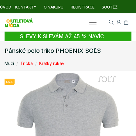
ÚVOD
KONTAKTY
O NÁKUPU
REGISTRACE
SOUTĚŽ
SLEVY K SLEVÁM AŽ 45 % NAVÍC
Pánské polo triko PHOENIX SOĽS
Muži
Trička
Krátký rukáv
SALE