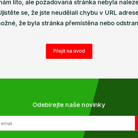
nám líto, ale požadovaná stránka nebyla nalez
Ujistěte se, že jste neudělali chybu v URL adrese
ožné, že byla stránka přemístěna nebo odstra
Přejít na úvod
Odebírejte naše novinky