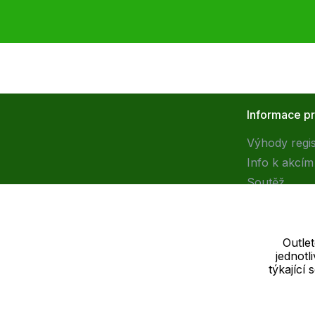
Informace p
Výhody regi
Info k akcím
Soutěž
Outle
jednot
Dodavatel
týkající
SOLEDO, s.r.o. IČ: 29298679
Nové sady 988/2, 60200 Brno