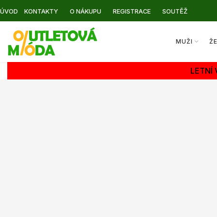
ÚVOD
KONTAKTY
O NÁKUPU
REGISTRACE
SOUTĚŽ
MUŽI
Ž
LETNÍ