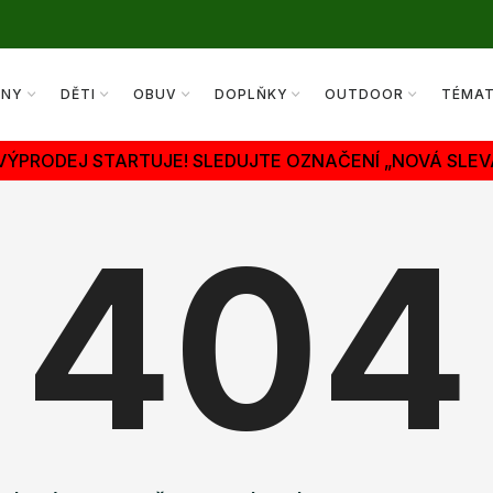
ENY
DĚTI
OBUV
DOPLŇKY
OUTDOOR
TÉMA
 VÝPRODEJ STARTUJE! SLEDUJTE OZNAČENÍ „NOVÁ SLEV
404