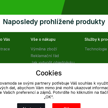
Naposledy prohlížené produkty
ro Vás
Vše o nákupu
Služby k pr
strace
Výměna zboží
Technologie 
Reklamační řád
Jak vytvořit objednávku
Obchodní podmínky
Cookies
Doprava
tovamoda se svými partnery potřebuje Váš souhlas k využit
livých dat, abychom Vám mimo jiné mohli ukazovat informa
E-mail
 se Vašich preferencí a zájmů. Potvrdíte ho kliknutím na tlačí
„OK“.
Online
info@outletovamoda.cz