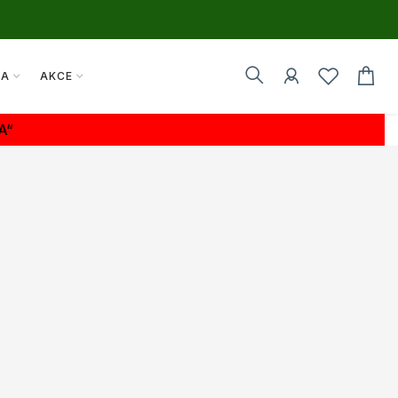
TA
AKCE
A“