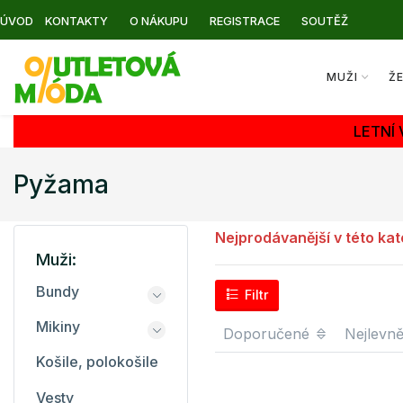
ÚVOD
KONTAKTY
O NÁKUPU
REGISTRACE
SOUTĚŽ
MUŽI
Ž
LETNÍ
Pyžama
Nejprodávanější v této kat
Muži:
Bundy
Filtr
Mikiny
Doporučené
Nejlevně
Košile, polokošile
Vesty