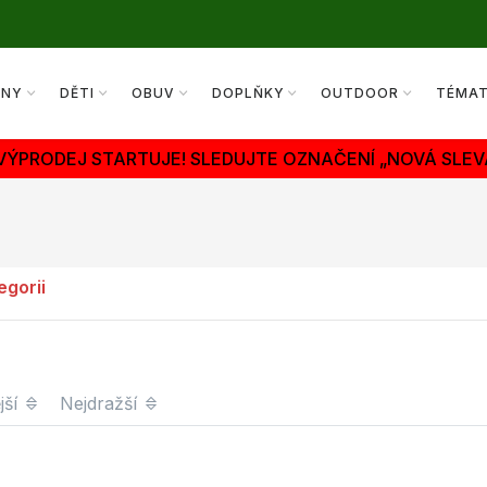
ENY
DĚTI
OBUV
DOPLŇKY
OUTDOOR
TÉMA
 VÝPRODEJ STARTUJE! SLEDUJTE OZNAČENÍ „NOVÁ SLEV
egorii
jší
Nejdražší