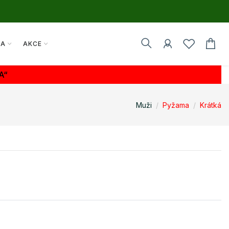
TA
AKCE
A“
Muži
Pyžama
Krátká