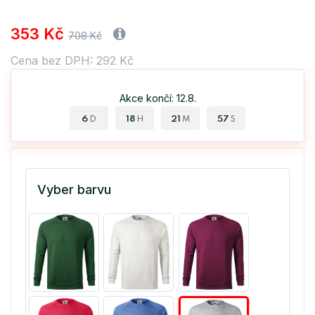
353 Kč
708 Kč
Cena bez DPH: 292 Kč
Akce končí: 12.8.
6
18
21
57
D
H
M
S
Vyber barvu