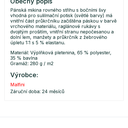
Obecný popis
Pánská mikina rovného střihu s bočními švy
vhodná pro sulilmační potisk (světlé barvy) má
vnitřní část průkrčníku začištěna páskou v barvě
vrchového materiálu, raglánové rukávy s
dvojitým prošitím, vnitřní stranu nepočesanou a
dolní lem, manžety a průkrčník z žebrového
úpletu 1:1 s 5 % elastanu.
Materiál: Výplňková pletenina, 65 % polyester,
35 % bavlna
Gramáž: 280 g / m2
Výrobce:
Malfini
Záruční doba: 24 měsíců