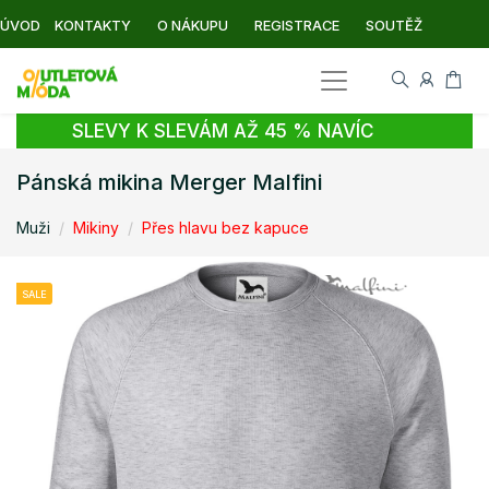
ÚVOD
KONTAKTY
O NÁKUPU
REGISTRACE
SOUTĚŽ
SLEVY K SLEVÁM AŽ 45 % NAVÍC
Pánská mikina Merger Malfini
Muži
Mikiny
Přes hlavu bez kapuce
SALE