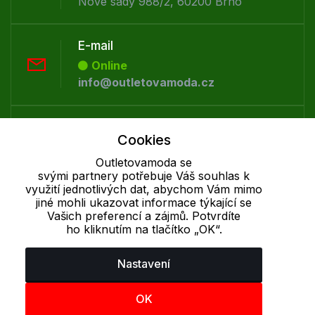
Nové sady 988/2, 60200 Brno
E-mail
Online
info@outletovamoda.cz
Telefon :
Cookies
Offline
+420 530 334 926
Outletovamoda se
svými partnery potřebuje Váš souhlas k
využití jednotlivých dat, abychom Vám mimo
jiné mohli ukazovat informace týkající se
Cookie - podrobné nastavení
|
Další informace
|
Ochrana osobních
Vašich preferencí a zájmů. Potvrdíte
údajů
ho kliknutím na tlačítko „OK“.
Nastavení
OK