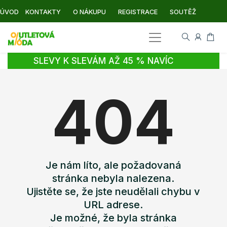
ÚVOD
KONTAKTY
O NÁKUPU
REGISTRACE
SOUTĚŽ
SLEVY K SLEVÁM AŽ 45 % NAVÍC
404
Je nám líto, ale požadovaná
stránka nebyla nalezena.
Ujistěte se, že jste neudělali chybu v
URL adrese.
Je možné, že byla stránka