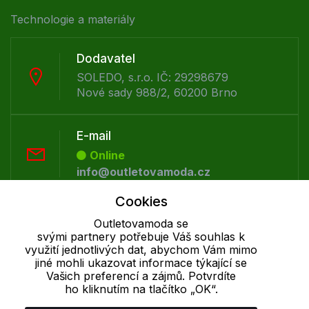
Technologie a materiály
Dodavatel
SOLEDO, s.r.o. IČ: 29298679
Nové sady 988/2, 60200 Brno
E-mail
Online
info@outletovamoda.cz
Cookies
Telefon :
Outletovamoda se
Offline
svými partnery potřebuje Váš souhlas k
+420 530 334 926
využití jednotlivých dat, abychom Vám mimo
jiné mohli ukazovat informace týkající se
Vašich preferencí a zájmů. Potvrdíte
ho kliknutím na tlačítko „OK“.
Cookie - podrobné nastavení
|
Další informace
|
Ochrana osobních
údajů