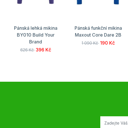
Pánská lehká mikina
Pánská funkční mikina
BY010 Build Your
Maxout Core Dare 2B
Brand
190 Kč
1 090 Kč
396 Kč
626 Kč