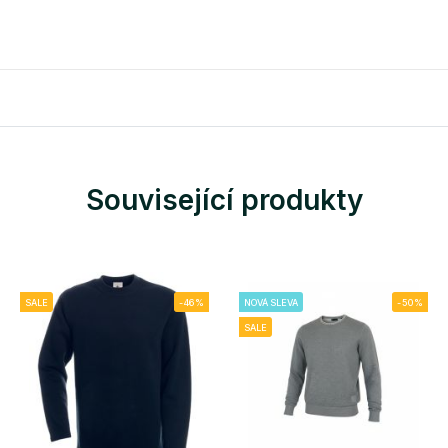
Související produkty
SALE
-46%
NOVÁ SLEVA
-50%
SALE