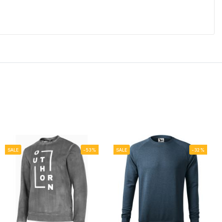
SALE
-53%
SALE
-32%