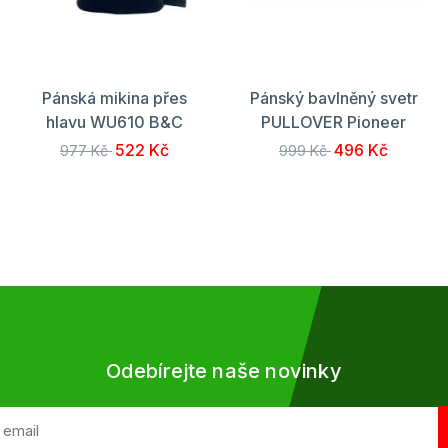
Pánská mikina přes
Pánský bavlněný svetr
hlavu WU610 B&C
PULLOVER Pioneer
522 Kč
496 Kč
977 Kč
999 Kč
Odebírejte naše novinky