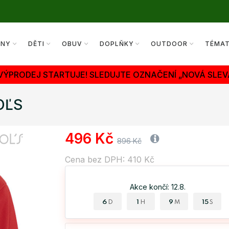
ENY
DĚTI
OBUV
DOPLŇKY
OUTDOOR
TÉMA
 VÝPRODEJ STARTUJE! SLEDUJTE OZNAČENÍ „NOVÁ SLEV
OĽS
496 Kč
896 Kč
Cena bez DPH: 410 Kč
Akce končí: 12.8.
6
1
9
14
D
H
M
S