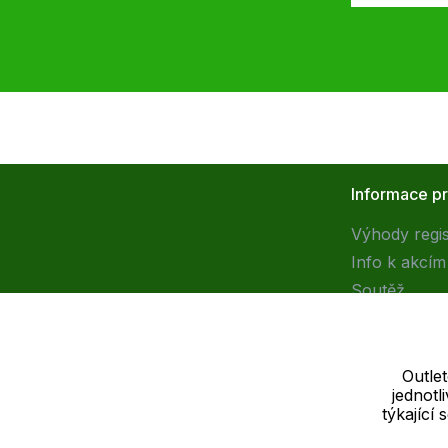
Informace p
Výhody regi
Info k akcím
Soutěž
Outle
jednot
Dodavatel
týkající
SOLEDO, s.r.o. IČ: 29298679