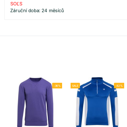
SOĽS
Záruční doba: 24 měsíců
-36%
SALE
-82%