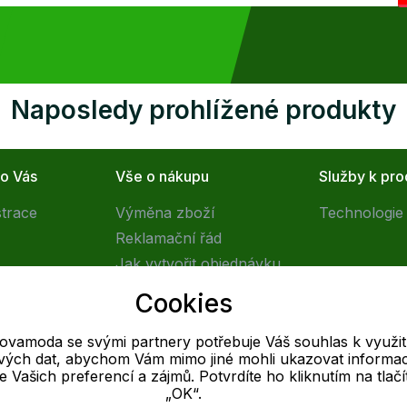
Naposledy prohlížené produkty
ro Vás
Vše o nákupu
Služby k pr
strace
Výměna zboží
Technologie 
Reklamační řád
Jak vytvořit objednávku
Obchodní podmínky
Cookies
Doprava
tovamoda se svými partnery potřebuje Váš souhlas k využit
livých dat, abychom Vám mimo jiné mohli ukazovat informa
E-mail
 se Vašich preferencí a zájmů. Potvrdíte ho kliknutím na tlačí
„OK“.
Online