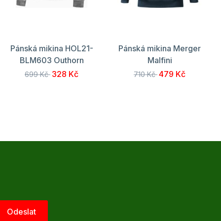
Pánská mikina HOL21-
Pánská mikina Merger
BLM603 Outhorn
Malfini
328 Kč
479 Kč
699 Kč
710 Kč