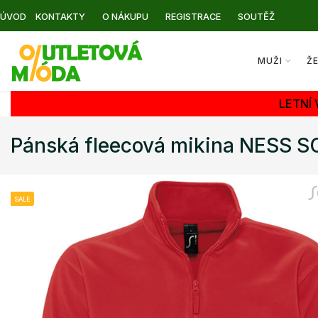
ÚVOD
KONTAKTY
O NÁKUPU
REGISTRACE
SOUTĚŽ
MUŽI
Ž
LETNÍ
Pánská fleecová mikina NESS S
SALE