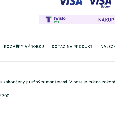
ROZMĚRY VÝROBKU
DOTAZ NA PRODUKT
NALEZN
sou zakončeny pružnými manžetami. V pase je mikina zak
E 300