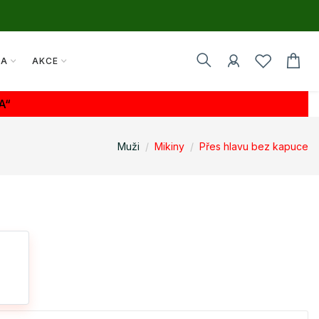
TA
AKCE
A“
Muži
Mikiny
Přes hlavu bez kapuce