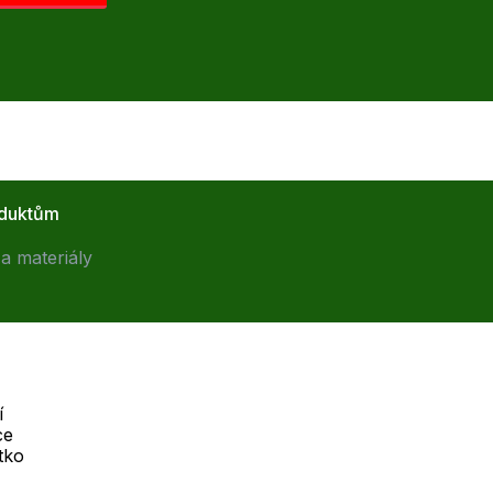
oduktům
a materiály
í
ce
Telefon :
tko
Offline