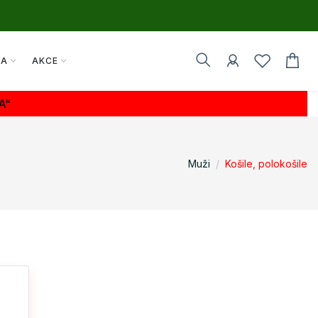
TA
AKCE
A“
Muži
Košile, polokošile