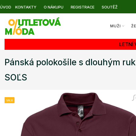
ÚVOD
KONTAKTY
O NÁKUPU
REGISTRACE
SOUTĚŽ
MUŽI
Ž
LETNÍ
Pánská polokošile s dlouhým ru
SOĽS
SALE