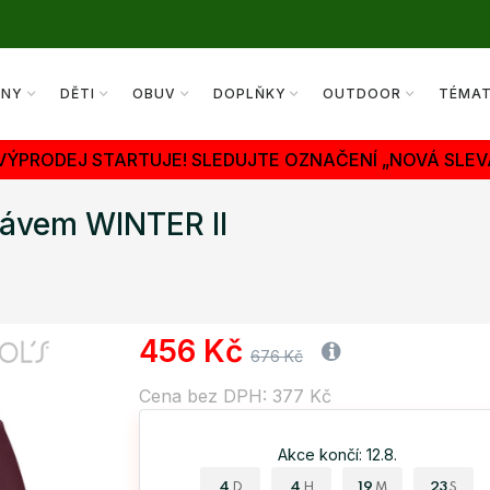
ENY
DĚTI
OBUV
DOPLŇKY
OUTDOOR
TÉMA
 VÝPRODEJ STARTUJE! SLEDUJTE OZNAČENÍ „NOVÁ SLEV
kávem WINTER II
456 Kč
676 Kč
Cena bez DPH: 377 Kč
Akce končí: 12.8.
4
4
19
22
D
H
M
S