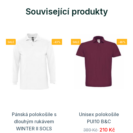
Související produkty
SALE
-43%
SALE
-46%
Pánská polokošile s
Unisex polokošile
dlouhým rukávem
PUI10 B&C
WINTER II SOĽS
210 Kč
389 Kč