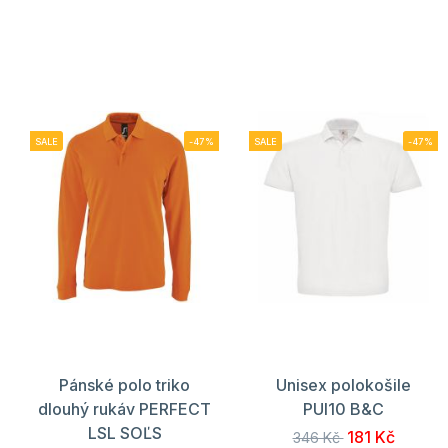
SALE
-47%
SALE
-47%
Pánské polo triko
Unisex polokošile
dlouhý rukáv PERFECT
PUI10 B&C
LSL SOĽS
181 Kč
346 Kč