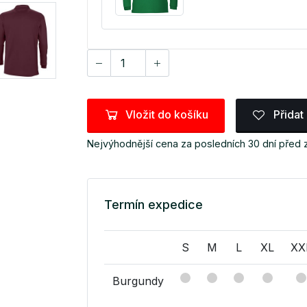
Vložit do košíku
Přidat
Nejvýhodnější cena za posledních 30 dní před
Termín expedice
S
M
L
XL
XX
Burgundy