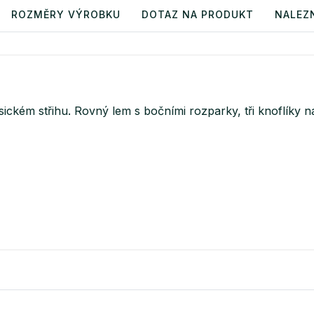
ROZMĚRY VÝROBKU
DOTAZ NA PRODUKT
NALEZN
ckém střihu. Rovný lem s bočními rozparky, tři knoflíky na