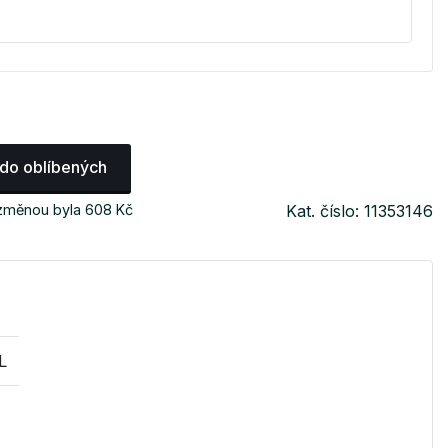
 do oblíbených
 změnou byla 608 Kč
Kat. číslo: 11353146
L