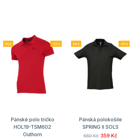
SALE
-52%
SALE
-45%
Pánské polo tričko
Pánská polokošile
HOL19-TSM602
SPRING II SOĽS
Outhorn
359 Kč
660 Kč