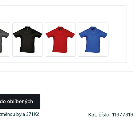
 do oblíbených
změnou byla 371 Kč
Kat. číslo: 11377319