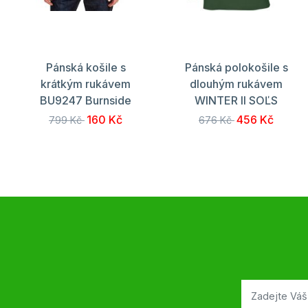
Pánská košile s
Pánská polokošile s
krátkým rukávem
dlouhým rukávem
BU9247 Burnside
WINTER II SOĽS
160 Kč
456 Kč
799 Kč
676 Kč