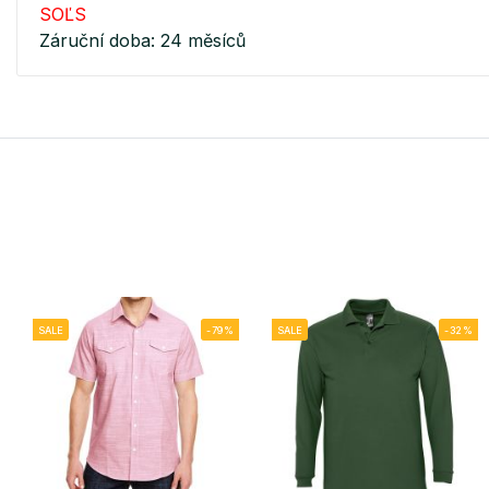
SOĽS
Záruční doba: 24 měsíců
SALE
-79%
SALE
-32%