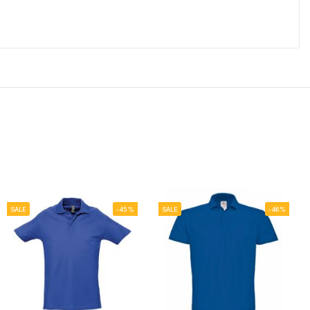
SALE
-45%
SALE
-46%