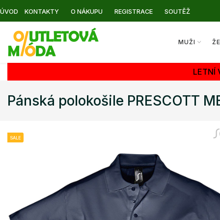
ÚVOD
KONTAKTY
O NÁKUPU
REGISTRACE
SOUTĚŽ
MUŽI
Ž
LETNÍ
Pánská polokošile PRESCOTT 
SALE