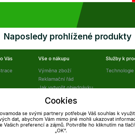
Naposledy prohlížené produkty
ro Vás
Vše o nákupu
Služby k pr
strace
Výměna zboží
Technologie 
Reklamační řád
Jak vytvořit objednávku
Obchodní podmínky
Cookies
Doprava
tovamoda se svými partnery potřebuje Váš souhlas k využit
livých dat, abychom Vám mimo jiné mohli ukazovat informa
E-mail
 se Vašich preferencí a zájmů. Potvrdíte ho kliknutím na tlačí
„OK“.
Online