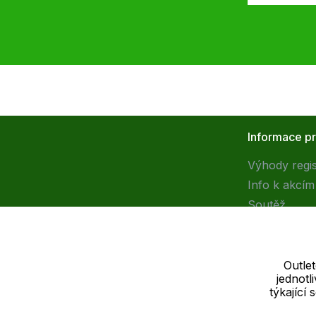
Informace p
Výhody regi
Info k akcím
Soutěž
Outle
jednot
Dodavatel
týkající
SOLEDO, s.r.o. IČ: 29298679