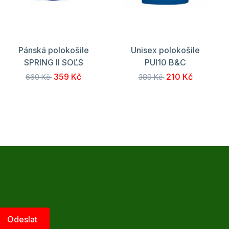
Pánská polokošile
Unisex polokošile
SPRING II SOĽS
PUI10 B&C
359 Kč
210 Kč
660 Kč
389 Kč