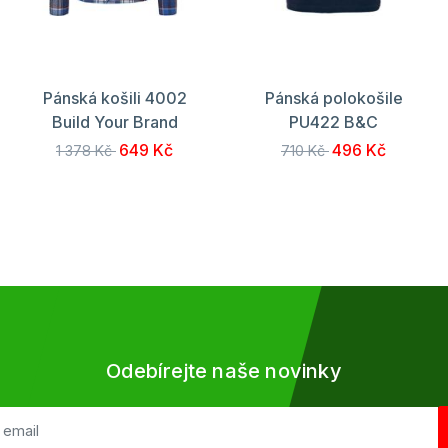
Pánská košili 4002
Pánská polokošile
Build Your Brand
PU422 B&C
649 Kč
496 Kč
1 378 Kč
710 Kč
Odebírejte naše novinky