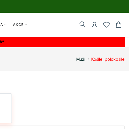
TA
AKCE
A“
Muži
Košile, polokošile