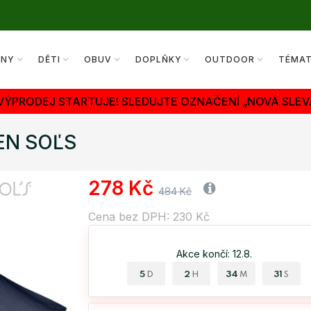
ENY
DĚTI
OBUV
DOPLŇKY
OUTDOOR
TÉMA
 VÝPRODEJ STARTUJE! SLEDUJTE OZNAČENÍ „NOVÁ SLEV
MEN SOĽS
278 Kč
484 Kč
Cena bez DPH: 230 Kč
Akce končí: 12.8.
5
2
34
30
D
H
M
S