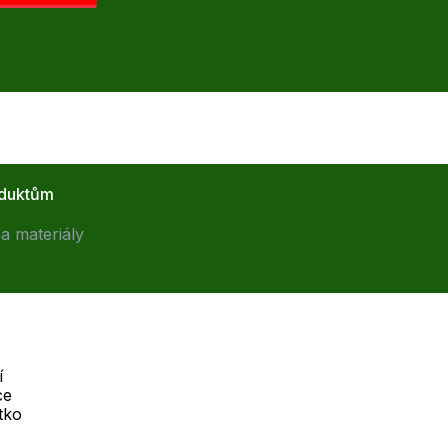
oduktům
a materiály
í
ce
Telefon :
tko
Offline