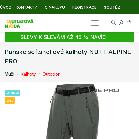
ÚVOD
KONTAKTY
O NÁKUPU
REGISTRACE
SOUTĚŽ
SLEVY K SLEVÁM AŽ 45 % NAVÍC
Pánské softshellové kalhoty NUTT ALPINE
PRO
Muži
Kalhoty
Outdoor
NOVINKA
SALE