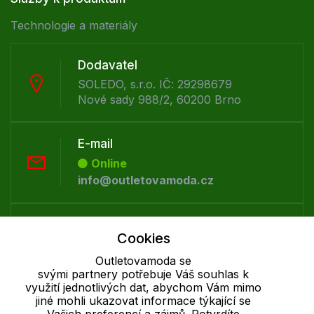
Technologie a materiály
Dodavatel
SOLEDO, s.r.o. IČ: 29298679
Nové sady 988/2, 60200 Brno
E-mail
Online
info@outletovamoda.cz
Telefon :
Cookies
Offline
+420 530 334 926
Outletovamoda se
svými partnery potřebuje Váš souhlas k
využití jednotlivých dat, abychom Vám mimo
jiné mohli ukazovat informace týkající se
Cookie - podrobné nastavení
|
Další informace
|
Ochrana osobních