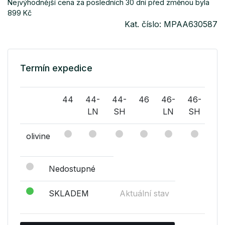
Nejvýhodnější cena za posledních 30 dní před změnou byla
899 Kč
Kat. číslo: MPAA630587
Termín expedice
44
44-
44-
46
46-
46-
48
LN
SH
LN
SH
olivine
Nedostupné
SKLADEM
Aktuální stav