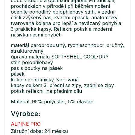
dobu v suchu a optimální teplotě. Při turistice,
procházkách v přírodě i při běžném nošení
oceníte pohodlný polopřiléhavý střih, v zadní
části zvýšený pas, kvalitní opasek, anatomicky
tvarovaná kolena pro lepší a nevázaný pohyb a
3 praktické kapsy. Reflexní potisk a moderní
nášivka nesmí chybět.
materiál paropropustný, rychleschnoucí, pružný,
strukturovaný
úprava materiálu SOFT-SHELL COOL-DRY
střih polopřiléhavý
pas s poutky na pásek
pásek
kolena anatomicky tvarovaná
kapsy celkem 3, přední se zipy, zadní se zipy
potisk reflexní, na předním dílu
Materiál: 95% polyester, 5% elastan
Výrobce:
ALPINE PRO
Záruční doba: 24 měsíců