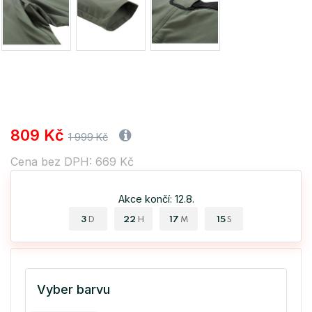
809 Kč
1 999 Kč
Cena bez DPH: 669 Kč
Akce končí: 12.8.
3
22
17
15
D
H
M
S
Vyber barvu