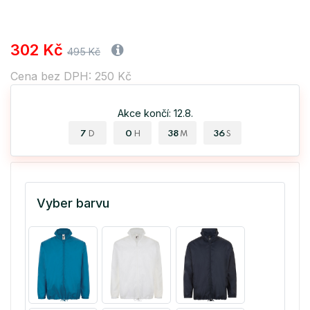
302 Kč
495 Kč
Cena bez DPH: 250 Kč
Akce končí: 12.8.
7
0
38
35
D
H
M
S
Vyber barvu