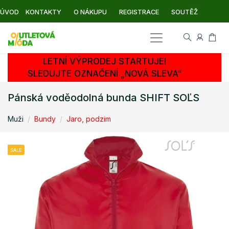
ÚVOD
KONTAKTY
O NÁKUPU
REGISTRACE
SOUTĚŽ
LETNÍ VÝPRODEJ STARTUJE!
SLEDUJTE OZNAČENÍ „NOVÁ SLEVA“
Pánská voděodolná bunda SHIFT SOĽS
Muži
Bundy
Jaro, podzim
SALE