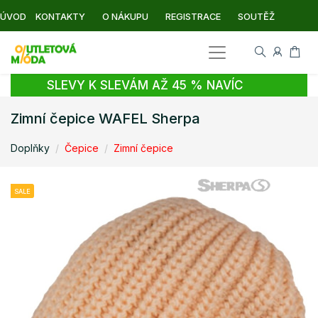
ÚVOD
KONTAKTY
O NÁKUPU
REGISTRACE
SOUTĚŽ
SLEVY K SLEVÁM AŽ 45 % NAVÍC
Zimní čepice WAFEL Sherpa
Doplňky
Čepice
Zimní čepice
SALE