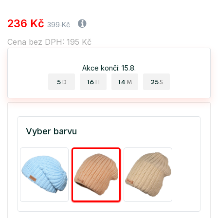
236 Kč
399 Kč
Cena bez DPH: 195 Kč
Akce končí: 15.8.
5
16
14
25
D
H
M
S
Vyber barvu