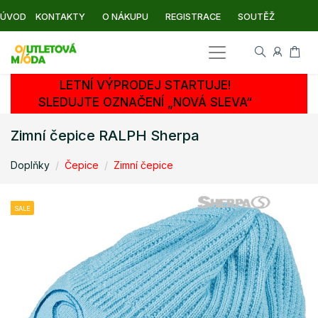
ÚVOD
KONTAKTY
O NÁKUPU
REGISTRACE
SOUTĚŽ
LETNÍ VÝPRODEJ STARTUJE!
SLEDUJTE OZNAČENÍ „NOVÁ SLEVA“
Zimní čepice RALPH Sherpa
Doplňky
Čepice
Zimní čepice
SALE