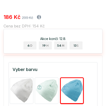
186 Kč
299 Kč
Cena bez DPH: 154 Kč
Akce končí: 12.8.
6
19
54
13
D
H
M
S
Vyber barvu