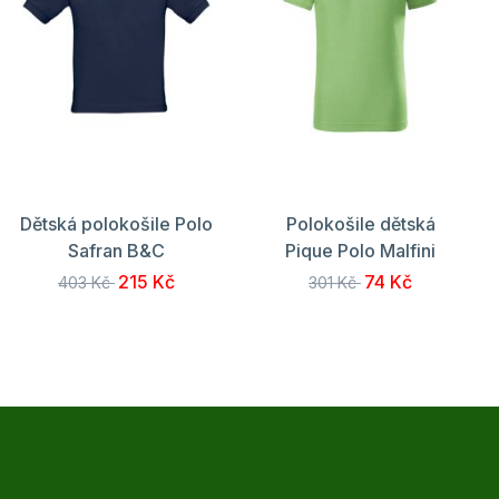
Dětská polokošile Polo
Polokošile dětská
Safran B&C
Pique Polo Malfini
215 Kč
74 Kč
403 Kč
301 Kč