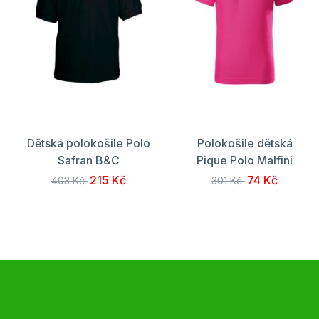
Dětská polokošile Polo
Polokošile dětská
Safran B&C
Pique Polo Malfini
215 Kč
74 Kč
403 Kč
301 Kč