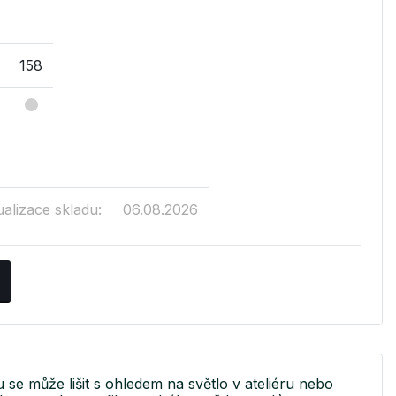
158
ualizace skladu:
06.08.2026
u se může lišit s ohledem na světlo v ateliéru nebo