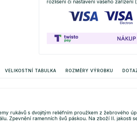
rozlišení či nastavení vašeho zařízení (
VELIKOSTNÍ TABULKA
ROZMĚRY VÝROBKU
DOTA
 lemy rukávů s dvojitým reliéfním proužkem z žebrového úple
álu. Zpevnění ramenních švů páskou. Na zboží II. jakosti 