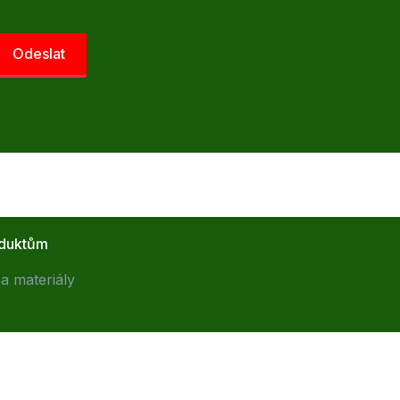
oduktům
a materiály