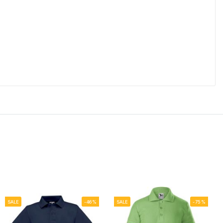
SALE
-46%
SALE
-75%