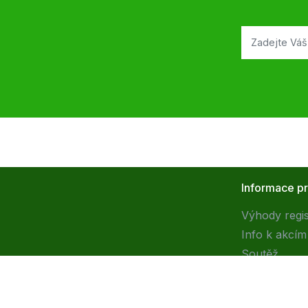
Informace p
Výhody regi
Info k akcím
Soutěž