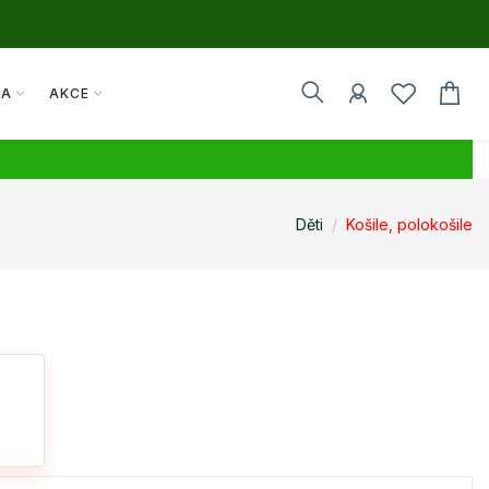
TA
AKCE
Děti
Košile, polokošile