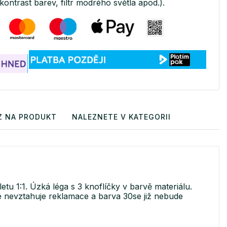
kontrast barev, filtr modrého světla apod.).
Z NA PRODUKT
NALEZNETE V KATEGORII
tu 1:1. Úzká léga s 3 knoflíčky v barvě materiálu.
se nevztahuje reklamace a barva 30se již nebude