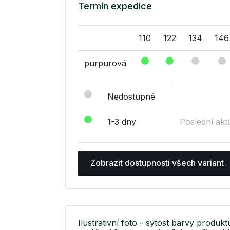
Termín expedice
110
122
134
146
purpurová
Nedostupné
1-3 dny
Poslední akt
Zobrazit dostupnosti všech variant
Ilustrativní foto - sytost barvy produkt