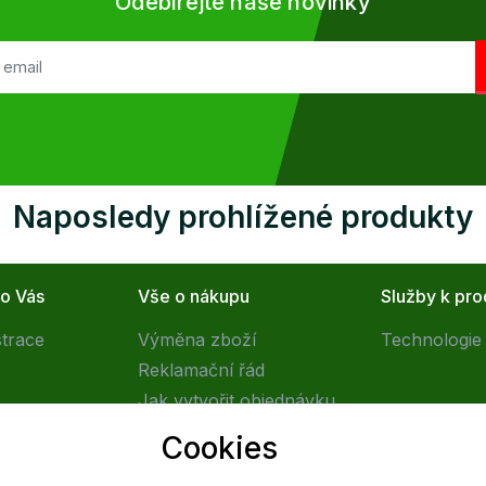
Odebírejte naše novinky
Naposledy prohlížené produkty
ro Vás
Vše o nákupu
Služby k pr
strace
Výměna zboží
Technologie 
Reklamační řád
Jak vytvořit objednávku
Obchodní podmínky
Cookies
Doprava