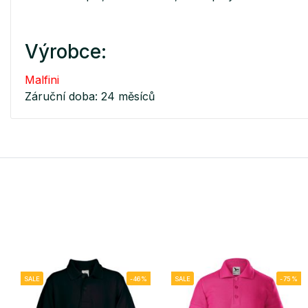
Výrobce:
Malfini
Záruční doba: 24 měsíců
SALE
-46%
SALE
-75%