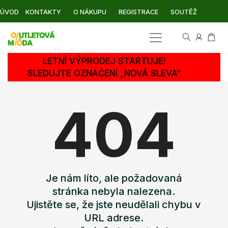
ÚVOD
KONTAKTY
O NÁKUPU
REGISTRACE
SOUTĚŽ
LETNÍ VÝPRODEJ STARTUJE!
SLEDUJTE OZNAČENÍ „NOVÁ SLEVA“
404
Je nám líto, ale požadovaná
stránka nebyla nalezena.
Ujistěte se, že jste neudělali chybu v
URL adrese.