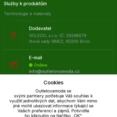
Služby k produktům
Technologie a materiály
Dodavatel
SOLEDO, s.r.o. IČ: 29298679
Nové sady 988/2, 60200 Brno
E-mail
Online
info@outletovamoda.cz
Cookies
Telefon :
Outletovamoda se
Offline
svými partnery potřebuje Váš souhlas k
+420 530 334 926
využití jednotlivých dat, abychom Vám mimo
jiné mohli ukazovat informace týkající se
Vašich preferencí a zájmů. Potvrdíte
ho kliknutím na tlačítko „OK“.
Cookie - podrobné nastavení
|
Další informace
|
Ochrana osobních