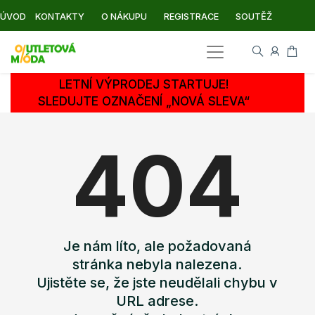
ÚVOD
KONTAKTY
O NÁKUPU
REGISTRACE
SOUTĚŽ
LETNÍ VÝPRODEJ STARTUJE!
SLEDUJTE OZNAČENÍ „NOVÁ SLEVA“
404
Je nám líto, ale požadovaná
stránka nebyla nalezena.
Ujistěte se, že jste neudělali chybu v
URL adrese.