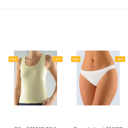
SALE
-63%
SALE
-28%