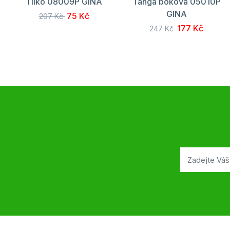
Tílko 08009P GINA
Tanga boková 05010P
GINA
75 Kč
207 Kč
177 Kč
247 Kč