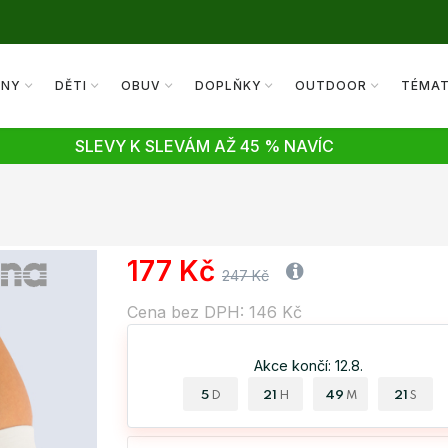
ENY
DĚTI
OBUV
DOPLŇKY
OUTDOOR
TÉMA
SLEVY K SLEVÁM AŽ 45 % NAVÍC
177 Kč
247 Kč
Cena bez DPH: 146 Kč
Akce končí: 12.8.
5
21
49
20
D
H
M
S