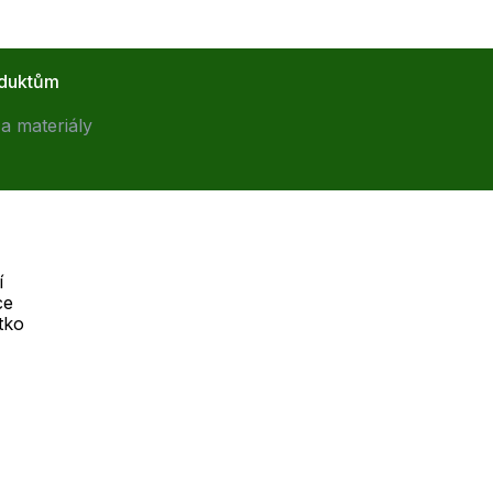
oduktům
a materiály
í
ce
Telefon :
tko
Offline
+420 530 334 926