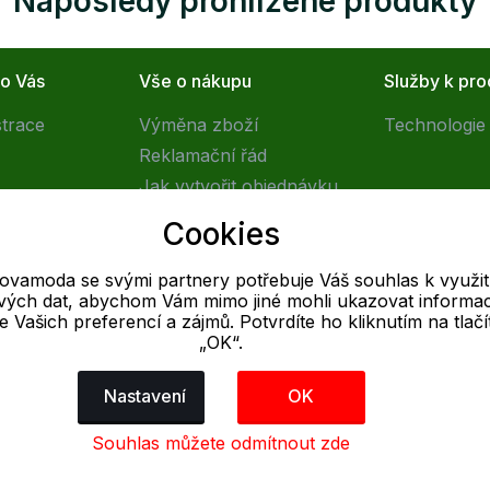
Naposledy prohlížené produkty
ro Vás
Vše o nákupu
Služby k pr
strace
Výměna zboží
Technologie 
Reklamační řád
Jak vytvořit objednávku
Obchodní podmínky
Cookies
Doprava
tovamoda se svými partnery potřebuje Váš souhlas k využit
livých dat, abychom Vám mimo jiné mohli ukazovat informa
E-mail
 se Vašich preferencí a zájmů. Potvrdíte ho kliknutím na tlačí
„OK“.
Online
info@outletovamoda.cz
Nastavení
OK
Souhlas můžete odmítnout zde
dajů