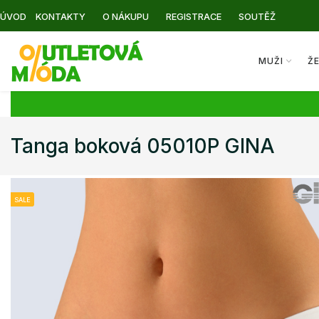
ÚVOD
KONTAKTY
O NÁKUPU
REGISTRACE
SOUTĚŽ
MUŽI
Ž
Tanga boková 05010P GINA
SALE