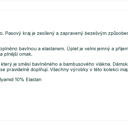
 Pasový kraj je zesílený a zapravený bezešvým způsobem.
oplněno bavlnou a elastanem. Úplet je velmi jemný a příje
a plnější omak.
který je směsí bavlněného a bambusového vlákna. Dámská č
 pravidelně doplňují. Všechny výrobky v této kolekci mají
lyamid 10% Elastan