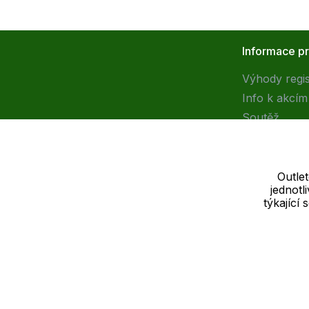
Informace p
Výhody regi
Info k akcím
Soutěž
Outle
jednot
Dodavatel
týkající
SOLEDO, s.r.o. IČ: 29298679
Nové sady 988/2, 60200 Brno
Cookie - podrobné nastavení
|
Další informace
|
Ochrana osobních ú