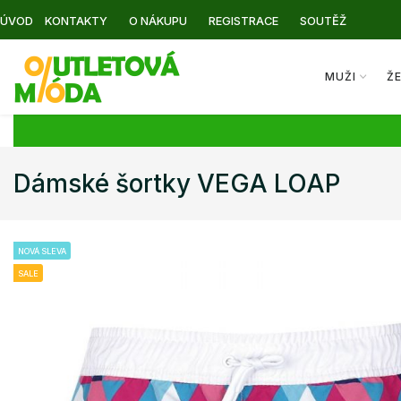
ÚVOD
KONTAKTY
O NÁKUPU
REGISTRACE
SOUTĚŽ
MUŽI
Ž
Dámské šortky VEGA LOAP
NOVÁ SLEVA
SALE