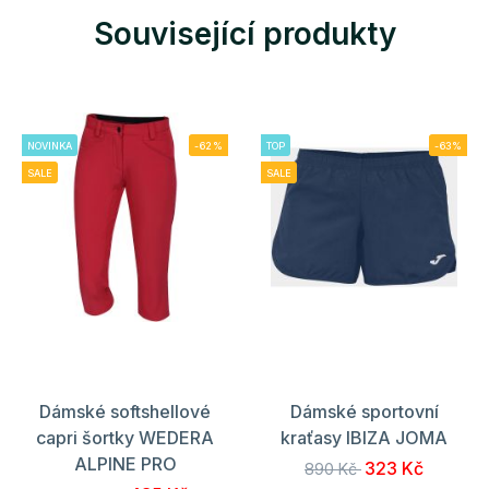
Související produkty
NOVINKA
-62%
TOP
-63%
SALE
SALE
Dámské softshellové
Dámské sportovní
capri šortky WEDERA
kraťasy IBIZA JOMA
ALPINE PRO
323 Kč
890 Kč