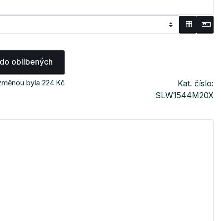
 do oblíbených
 změnou byla 224 Kč
Kat. číslo:
SLW1544M20X