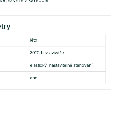
NALEZNETE V KATEGORII
try
léto
30°C bez aviváže
elastický, nastavitelné stahování
ano