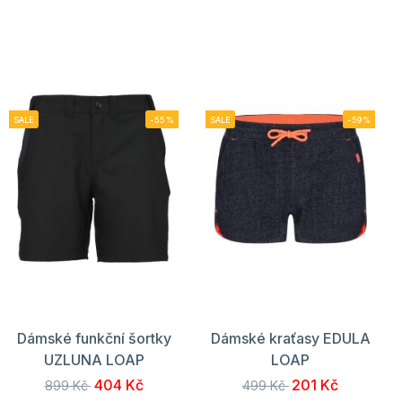
SALE
-55%
SALE
-59%
Dámské funkční šortky
Dámské kraťasy EDULA
UZLUNA LOAP
LOAP
404 Kč
201 Kč
899 Kč
499 Kč