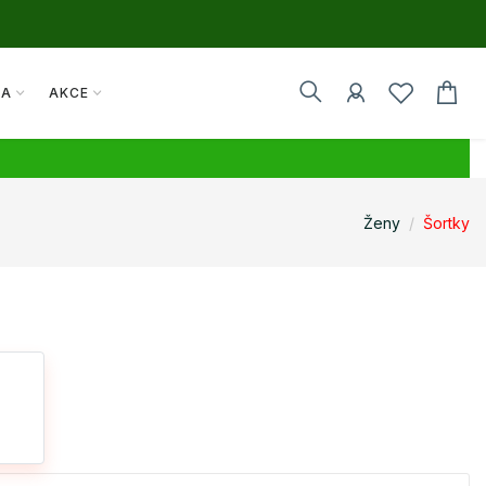
TA
AKCE
Ženy
Šortky