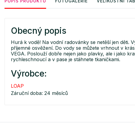
POPIS PRODUKTU
FOTOGALERIE
VELIKOSTNÍ TA
Obecný popis
Hurá k vodě! Na vodní radovánky se netěší jen děti. Vy
příjemné osvěžení. Do vody se můžete vrhnout v krá
VEGA. Poslouží dobře nejen jako plavky, ale i jako kr
rychleschnoucí a v pase je stáhnete tkaničkami.
Výrobce:
LOAP
Záruční doba: 24 měsíců