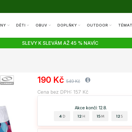
ENY
DĚTI
OBUV
DOPLŇKY
OUTDOOR
TÉMA
SLEVY K SLEVÁM AŽ 45 % NAVÍC
190 Kč
549 Kč
Cena bez DPH: 157 Kč
Akce končí: 12.8.
4
12
15
12
D
H
M
S