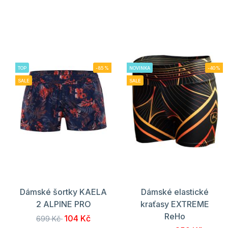
TOP
-85%
NOVINKA
-40%
SALE
SALE
Dámské šortky KAELA
Dámské elastické
2 ALPINE PRO
kraťasy EXTREME
ReHo
104 Kč
699 Kč