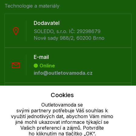
Technologie a materiály
Dodavatel
SOLEDO, s.r.o. IČ: 29298679
Nové sady 988/2, 60200 Brno
E-mail
Online
info@outletovamoda.cz
Telefon :
Cookies
Offline
Outletovamoda se
+420 530 334 926
svými partnery potřebuje Váš souhlas k
využití jednotlivých dat, abychom Vám mimo
jiné mohli ukazovat informace týkající se
Cookie - podrobné nastavení
|
Další informace
|
Ochrana osobních
Vašich preferencí a zájmů. Potvrdíte
ho kliknutím na tlačítko „OK“.
údajů