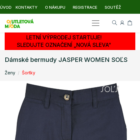
ÚVOD
KONTAKTY
O NÁKUPU
REGISTRACE
SOUTĚŽ
LETNÍ VÝPRODEJ STARTUJE!
SLEDUJTE OZNAČENÍ „NOVÁ SLEVA“
Dámské bermudy JASPER WOMEN SOĽS
Ženy
Šortky