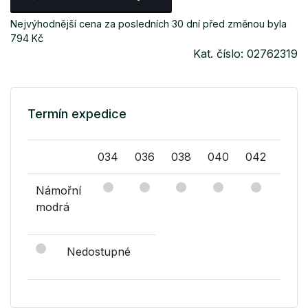
Nejvýhodnější cena za posledních 30 dní před změnou byla
794 Kč
Kat. číslo: 02762319
Termín expedice
034
036
038
040
042
044
Námořní
modrá
Nedostupné