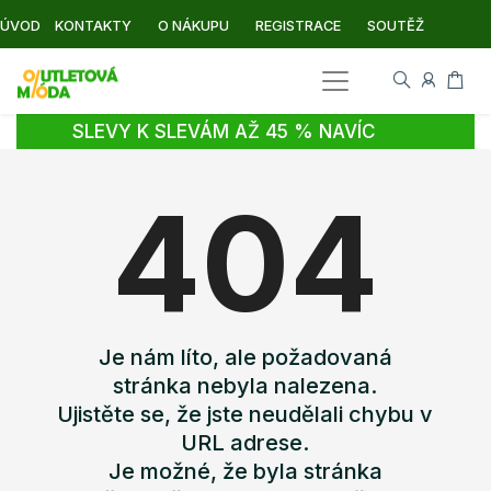
ÚVOD
KONTAKTY
O NÁKUPU
REGISTRACE
SOUTĚŽ
SLEVY K SLEVÁM AŽ 45 % NAVÍC
404
Je nám líto, ale požadovaná
stránka nebyla nalezena.
Ujistěte se, že jste neudělali chybu v
URL adrese.
Je možné, že byla stránka