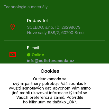
Technologie a materiály
Dodavatel
SOLEDO, s.r.o. IČ: 29298679
Nové sady 988/2, 60200 Brno
E-mail
Online
info@outletovamoda.cz
Cookies
Telefon :
Outletovamoda se
Offline
svými partnery potřebuje Váš souhlas k
+420 530 334 926
využití jednotlivých dat, abychom Vám mimo
jiné mohli ukazovat informace týkající se
Vašich preferencí a zájmů. Potvrdíte
ho kliknutím na tlačítko „OK“.
Cookie - podrobné nastavení
|
Další informace
|
Ochrana osobních
údajů