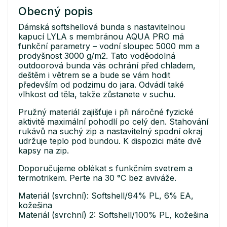
Obecný popis
Dámská softshellová bunda s nastavitelnou
kapucí LYLA s membránou AQUA PRO má
funkční parametry – vodní sloupec 5000 mm a
prodyšnost 3000 g/m2. Tato voděodolná
outdoorová bunda vás ochrání před chladem,
deštěm i větrem se a bude se vám hodit
především od podzimu do jara. Odvádí také
vlhkost od těla, takže zůstanete v suchu.
Pružný materiál zajišťuje i při náročné fyzické
aktivitě maximální pohodlí po celý den. Stahování
rukávů na suchý zip a nastavitelný spodní okraj
udržuje teplo pod bundou. K dispozici máte dvě
kapsy na zip.
Doporučujeme oblékat s funkčním svetrem a
termotrikem. Perte na 30 °C bez aviváže.
Materiál (svrchní): Softshell/94% PL, 6% EA,
kožešina
Materiál (svrchní) 2: Softshell/100% PL, kožešina