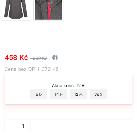
458 Kč
1 699 Kč
Cena bez DPH: 379 Kč
Akce končí: 12.8.
6
14
12
35
D
H
M
S