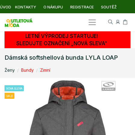
ÚVOD
KONTAKTY
O NÁKUPU
REGISTRACE
SOUTĚŽ
LETNÍ VÝPRODEJ STARTUJE!
SLEDUJTE OZNAČENÍ „NOVÁ SLEVA“
Dámská softshellová bunda LYLA LOAP
Ženy
Bundy
Zimní
NOVÁ SLEVA
SALE