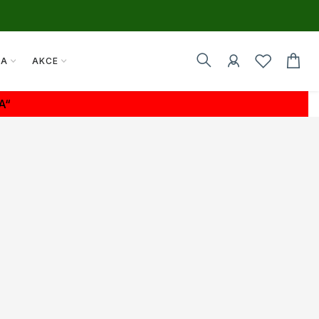
TA
AKCE
A“