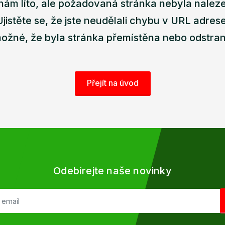
nám líto, ale požadovaná stránka nebyla nalez
Ujistěte se, že jste neudělali chybu v URL adrese
ožné, že byla stránka přemístěna nebo odstra
Přejít na úvod
Odebírejte naše novinky