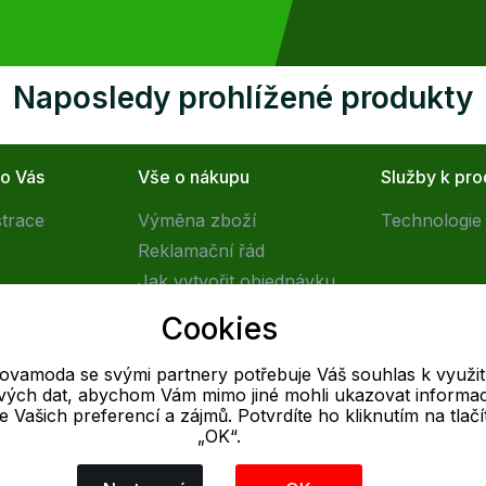
Naposledy prohlížené produkty
ro Vás
Vše o nákupu
Služby k pr
strace
Výměna zboží
Technologie 
Reklamační řád
Jak vytvořit objednávku
Obchodní podmínky
Cookies
Doprava
tovamoda se svými partnery potřebuje Váš souhlas k využit
livých dat, abychom Vám mimo jiné mohli ukazovat informa
E-mail
 se Vašich preferencí a zájmů. Potvrdíte ho kliknutím na tlačí
„OK“.
Online
info@outletovamoda.cz