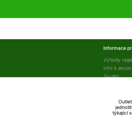
Informace p
Výhody regi
Info k akcím
Soutěž
Outle
jednot
Dodavatel
týkající
SOLEDO, s.r.o. IČ: 29298679
Nové sady 988/2, 60200 Brno