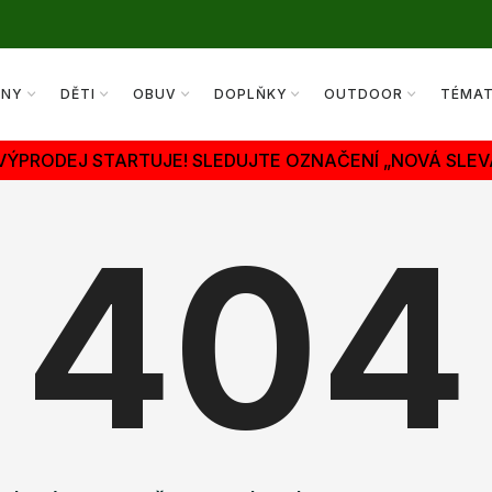
ENY
DĚTI
OBUV
DOPLŇKY
OUTDOOR
TÉMA
 VÝPRODEJ STARTUJE! SLEDUJTE OZNAČENÍ „NOVÁ SLEV
404