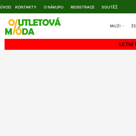
ÚVOD
KONTAKTY
O NÁKUPU
REGISTRACE
SOUTĚŽ
MUŽI
Ž
LETNÍ