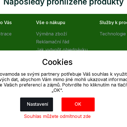
Naposledy prohlížené produkty
ro Vás
Vše o nákupu
Služby k pr
strace
Výměna zboží
Technologie 
Reklamační řád
Jak vytvořit objednávku
Obchodní podmínky
Cookies
Doprava
tovamoda se svými partnery potřebuje Váš souhlas k využit
livých dat, abychom Vám mimo jiné mohli ukazovat informa
E-mail
 se Vašich preferencí a zájmů. Potvrdíte ho kliknutím na tlačí
„OK“.
Online
info@outletovamoda.cz
Nastavení
OK
Souhlas můžete odmítnout zde
dajů