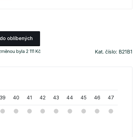
 do oblíbených
změnou byla 2 111 Kč
Kat. číslo: B21B1
39
40
41
42
43
44
45
46
47