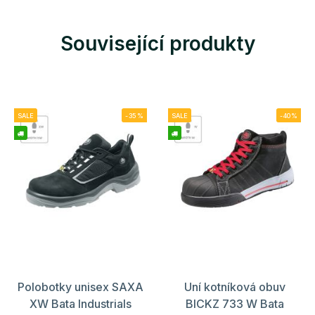
Související produkty
SALE
-35%
SALE
-40%
Polobotky unisex SAXA
Uní kotníková obuv
XW Bata Industrials
BICKZ 733 W Bata