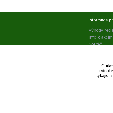
Informace p
Výhody regi
Info k akcím
Soutěž
Outle
jednot
Dodavatel
týkající
SOLEDO, s.r.o. IČ: 29298679
Nové sady 988/2, 60200 Brno
Cookie - podrobné nastavení
|
Další informace
|
Ochrana osobních ú