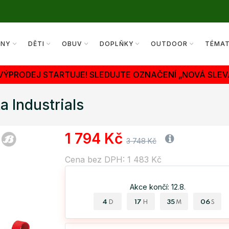
ENY
DĚTI
OBUV
DOPLŇKY
OUTDOOR
TÉMA
 VÝPRODEJ STARTUJE! SLEDUJTE OZNAČENÍ „NOVÁ SLEV
 Industrials
1 794 Kč
3 748 Kč
Cena bez DPH: 1 483 Kč
Akce končí: 12.8.
4
17
35
05
D
H
M
S