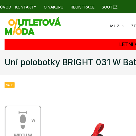
ÚVOD
KONTAKTY
O NÁKUPU
REGISTRACE
SOUTĚŽ
MUŽI
Ž
LETNÍ
Uni polobotky BRIGHT 031 W Bata
SALE