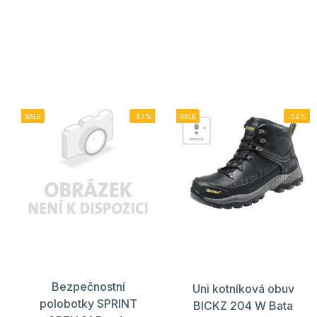
SALE
-57%
SALE
-52%
Bezpečnostní
Uni kotníková obuv
polobotky SPRINT
BICKZ 204 W Bata