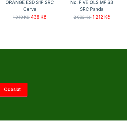
ORANGE ESD S1P SRC
No. FIVE QLS MF S3
Cerva
SRC Panda
438 Kč
1 212 Kč
1 348 Kč
2 682 Kč