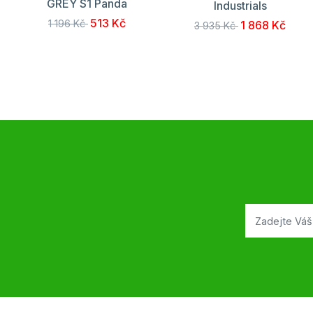
GREY S1 Panda
Industrials
513 Kč
1 196 Kč
1 868 Kč
3 935 Kč