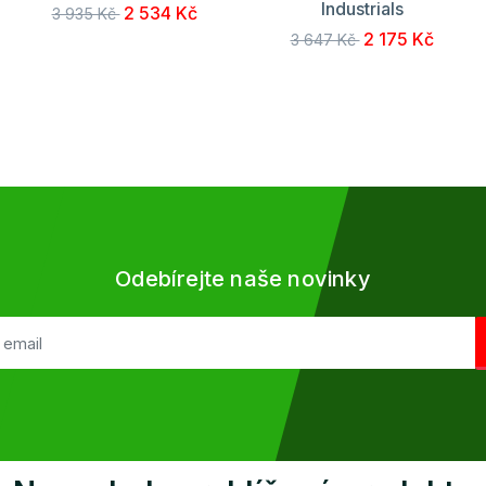
Industrials
2 534 Kč
3 935 Kč
2 175 Kč
3 647 Kč
Odebírejte naše novinky