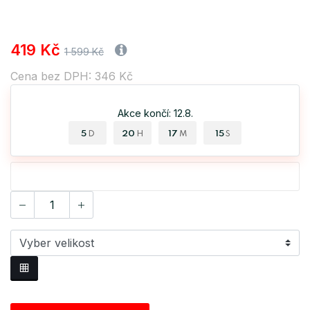
419 Kč
1 599 Kč
Cena bez DPH: 346 Kč
Akce končí: 12.8.
5
20
17
15
D
H
M
S