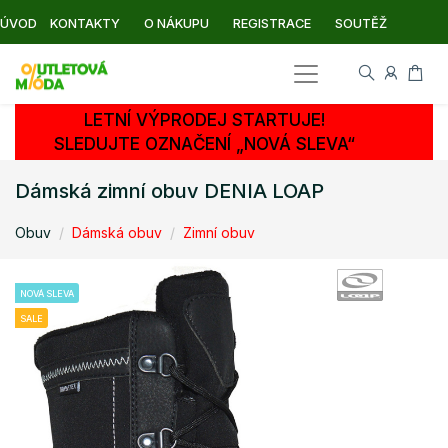
ÚVOD
KONTAKTY
O NÁKUPU
REGISTRACE
SOUTĚŽ
LETNÍ VÝPRODEJ STARTUJE!
SLEDUJTE OZNAČENÍ „NOVÁ SLEVA“
Dámská zimní obuv DENIA LOAP
Obuv
Dámská obuv
Zimní obuv
NOVÁ SLEVA
SALE