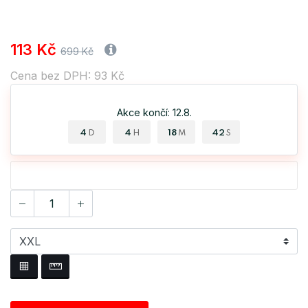
113 Kč
699 Kč
Cena bez DPH: 93 Kč
Akce končí: 12.8.
4
4
18
41
D
H
M
S