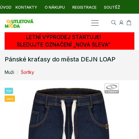
ÚVOD
KONTAKTY
O NÁKUPU
REGISTRACE
SOUTĚŽ
LETNÍ VÝPRODEJ STARTUJE!
SLEDUJTE OZNAČENÍ „NOVÁ SLEVA“
Pánské kraťasy do města DEJN LOAP
Muži
Šortky
TOP
SALE