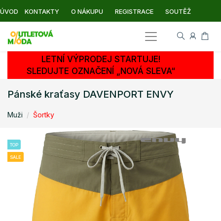
ÚVOD
KONTAKTY
O NÁKUPU
REGISTRACE
SOUTĚŽ
LETNÍ VÝPRODEJ STARTUJE!
SLEDUJTE OZNAČENÍ „NOVÁ SLEVA“
Pánské kraťasy DAVENPORT ENVY
Muži
Šortky
TOP
SALE