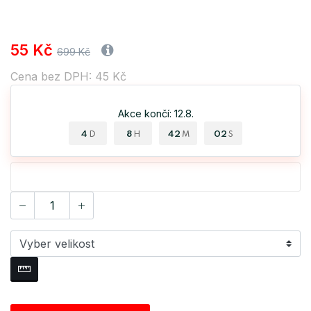
55 Kč
699 Kč
Cena bez DPH: 45 Kč
Akce končí: 12.8.
4
8
42
02
D
H
M
S