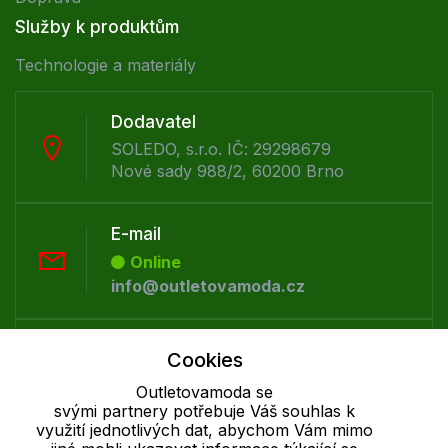
Služby k produktům
Technologie a materiály
Dodavatel
SOLEDO, s.r.o. IČ: 29298679
Nové sady 988/2, 60200 Brno
E-mail
Online
info@outletovamoda.cz
Telefon :
Cookies
Offline
Outletovamoda se
+420 530 334 926
svými partnery potřebuje Váš souhlas k
využití jednotlivých dat, abychom Vám mimo